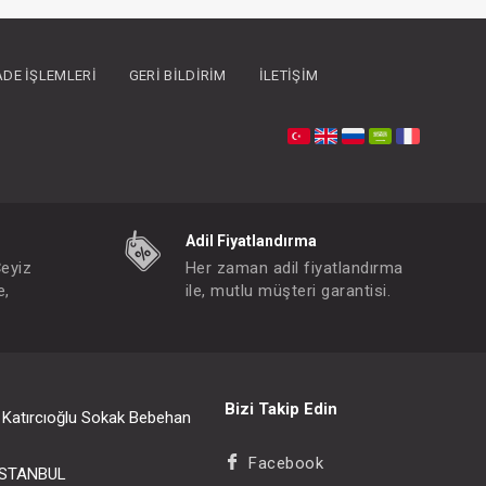
İADE İŞLEMLERI
GERI BILDIRIM
İLETIŞIM
Adil Fiyatlandırma
Çeyiz
Her zaman adil fiyatlandırma
e,
ile, mutlu müşteri garantisi.
Boyun koruyucu yastık
FIYATLARI GÖRMEK IÇIN ÜYE OLUNUZ
F
Paket : 1
Adet :
P
Bizi Takip Edin
i Katırcıoğlu Sokak Bebehan
0
Facebook
/İSTANBUL