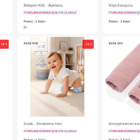
i
Babyjem Kilit... Ayarlanabilir Çok Amaçlı Kilit
IN ÜYE OLUNUZ
FIYATLARI GÖRMEK IÇIN ÜYE OLUNUZ
Paket : 1
Adet :
0+
#068.498
- 10 %