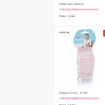
Bebek Uyku Maskes
FIYATLARI GÖRMEK IÇ
Paket : 1
Adet :
#068.586