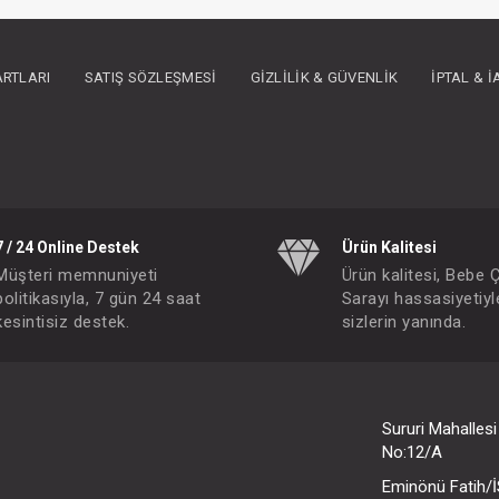
ARTLARI
SATIŞ SÖZLEŞMESI
GIZLILIK & GÜVENLIK
İPTAL & 
7 / 24 Online Destek
Ürün Kalitesi
Müşteri memnuniyeti
Ürün kalitesi, Bebe 
politikasıyla, 7 gün 24 saat
Sarayı hassasiyetiyl
kesintisiz destek.
sizlerin yanında.
Uyku Bandı... Kepçe Kulak Önleyici Uyku Bandı
IN ÜYE OLUNUZ
FIYATLARI GÖRMEK IÇIN ÜYE OLUNUZ
Paket : 1
Adet :
Sururi Mahalles
No:12/A
Eminönü Fatih