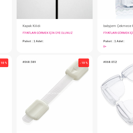
aklı
Kapak Kilidi
IN ÜYE OLUNUZ
FIYATLARI GÖRMEK IÇIN ÜYE OLUNUZ
Paket : 1
Adet :
#068.589
- 10 %