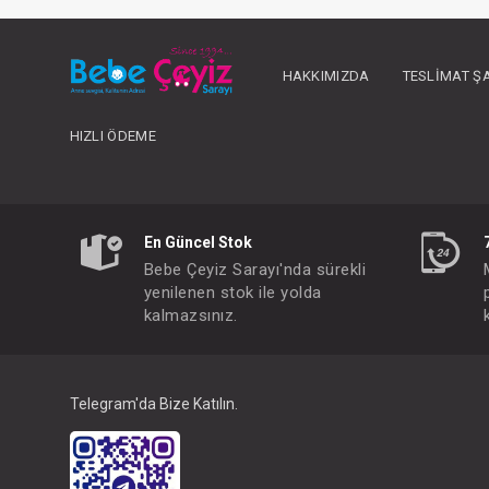
HAKKIMIZDA
TESLIMAT Ş
HIZLI ÖDEME
En Güncel Stok
Bebe Çeyiz Sarayı'nda sürekli
yenilenen stok ile yolda
kalmazsınız.
Güvenlik Kemeri
FIYATLARI GÖRMEK IÇ
Paket : 1
Adet :
Telegram'da Bize Katılın.