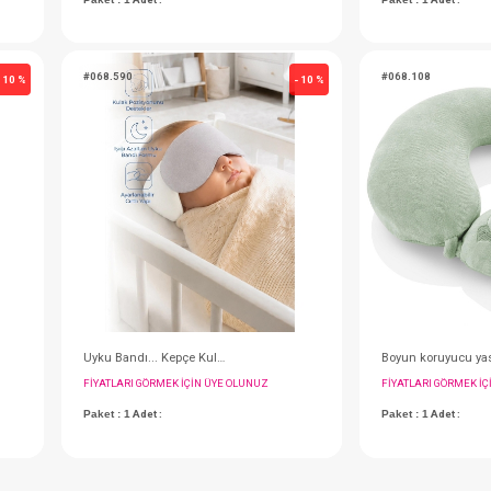
Babyjem Dizlik... Emekleme Dizliği Örgü
Dizlik....Emekleme Yeni
IN ÜYE OLUNUZ
FIYATLARI GÖRMEK IÇIN ÜYE OLUNUZ
Paket : 1
Adet :
#068.590
- 10 %