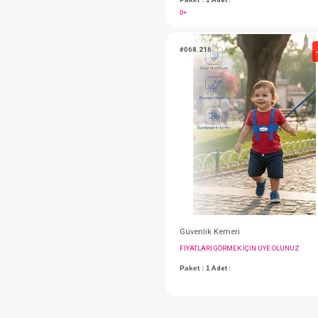
FIYATLARI GÖRMEK IÇ
Paket : 1
Adet :
0+
#068.216