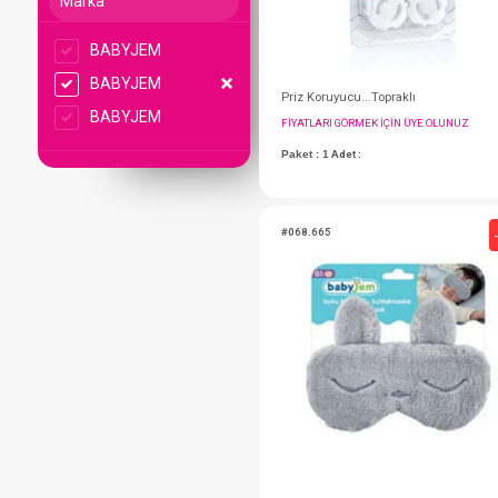
Marka
BABYJEM
BABYJEM
BABYJEM
Priz Koruyucu...Topr
FIYATLARI GÖRMEK IÇ
Paket : 1
Adet :
#068.665