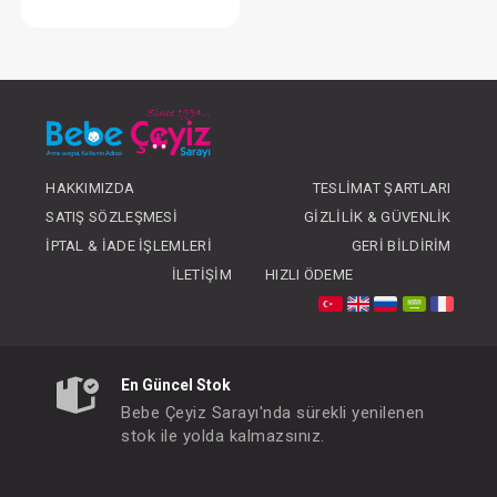
Bebek Uyku Maskesi
FIYATLARI GÖRMEK IÇIN ÜYE
OLUNUZ
HAKKIMIZDA
TESLIMAT ŞARTLARI
SATIŞ SÖZLEŞMESI
GIZLILIK & GÜVENLIK
İPTAL & İADE İŞLEMLERI
GERI BILDIRIM
İLETIŞIM
HIZLI ÖDEME
En Güncel Stok
Bebe Çeyiz Sarayı'nda sürekli yenilenen
stok ile yolda kalmazsınız.