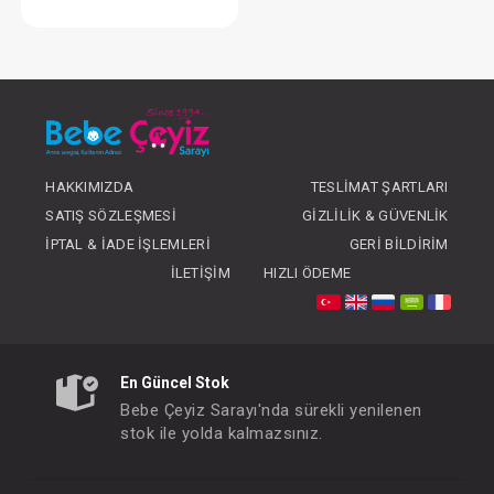
Bebek Uyku Maskesi
FIYATLARI GÖRMEK IÇIN ÜYE
OLUNUZ
HAKKIMIZDA
TESLIMAT ŞARTLARI
SATIŞ SÖZLEŞMESI
GIZLILIK & GÜVENLIK
İPTAL & İADE İŞLEMLERI
GERI BILDIRIM
İLETIŞIM
HIZLI ÖDEME
En Güncel Stok
Bebe Çeyiz Sarayı'nda sürekli yenilenen
stok ile yolda kalmazsınız.