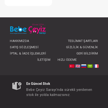
Oyuncak...Hape DJ Discovery Magic Touch Turntabl
FIYATLARI GÖRMEK IÇIN ÜYE
OLUNUZ
HAKKIMIZDA
TESLIMAT ŞARTLARI
SATIŞ SÖZLEŞMESI
GIZLILIK & GÜVENLIK
İPTAL & İADE İŞLEMLERI
GERI BILDIRIM
İLETIŞIM
HIZLI ÖDEME
En Güncel Stok
Bebe Çeyiz Sarayı'nda sürekli yenilenen
stok ile yolda kalmazsınız.