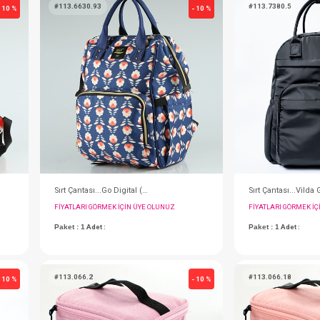
 Taba
Sırt Çantası...Lujain Siyah
IN ÜYE OLUNUZ
FIYATLARI GÖRMEK IÇIN ÜYE OLUNUZ
Paket : 1
Adet :