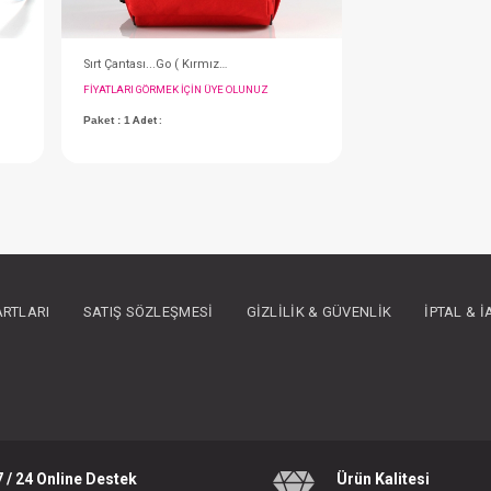
#113.066.29
- 10 %
ARTLARI
SATIŞ SÖZLEŞMESI
GIZLILIK & GÜVENLIK
İPTAL & 
Malzeme Çantası...Termal ( Lacivert )
Malzeme Çantası...Termal ( Kırmızı )
IN ÜYE OLUNUZ
FIYATLARI GÖRMEK IÇIN ÜYE OLUNUZ
7 / 24 Online Destek
Ürün Kalitesi
Paket : 1
Adet :