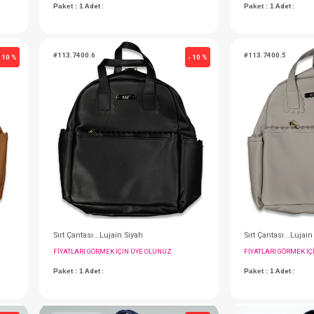
Taşıma Çantası... Star Kırmızı
Set...3 Lü Fiyonk Kırmızı
IN ÜYE OLUNUZ
FIYATLARI GÖRMEK IÇIN ÜYE OLUNUZ
Paket : 1
Adet :
#113.7400.6
- 10 %