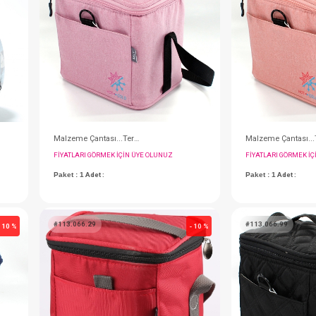
#113.6630.93
- 10 %
Sırt Çantası...Go Digital ( Lale - Siyah )
Sırt Çantası...Go Digital ( Papatya - Lacivert )
IN ÜYE OLUNUZ
FIYATLARI GÖRMEK IÇIN ÜYE OLUNUZ
Paket : 1
Adet :