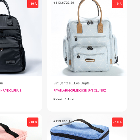
Sırt Çantası...Lujain Gri
S
FIYATLARI GÖRMEK IÇIN ÜYE OLUNUZ
F
Paket : 1
Adet :
P