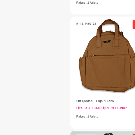
FIYATLARI GÖRMEK IÇ
Paket : 1
Adet :
#113.7400.23