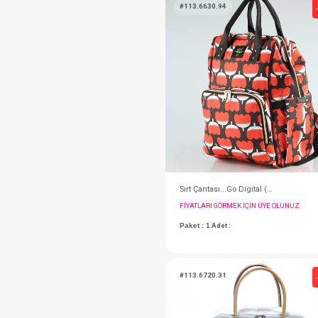
Sırt Çantası...Lujain
FIYATLARI GÖRMEK IÇ
Paket : 1
Adet :