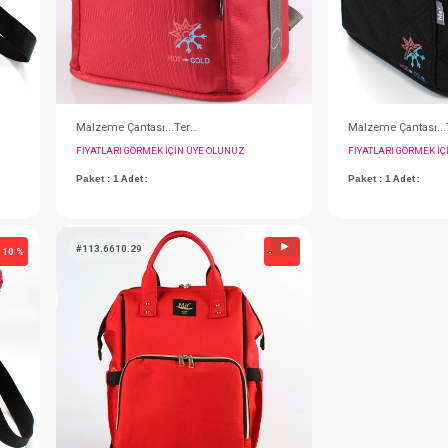
#113.066.2
- 10 %
Sırt Çantası...Eos Diğital ( Gri - Mavi )
Malzeme Çantası...Termal ( Pembe )
IN ÜYE OLUNUZ
FIYATLARI GÖRMEK IÇIN ÜYE OLUNUZ
Paket : 1
Adet :