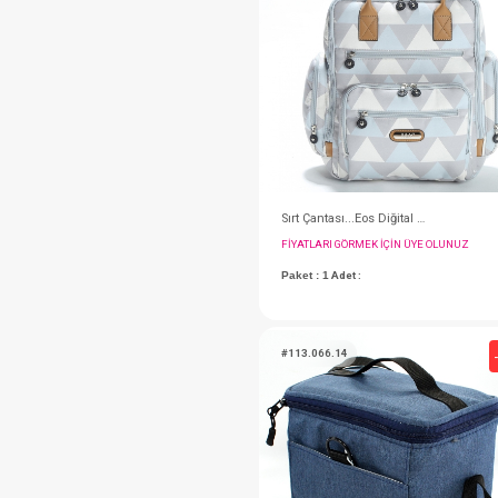
#113.6630.94
FIYATLARI GÖRMEK IÇ
Paket : 1
Adet :