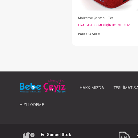
#113.066.14
HAKKIMIZDA
TESLIMAT Ş
HIZLI ÖDEME
FIYATLARI GÖRMEK IÇ
En Güncel Stok
Paket : 1
Adet :