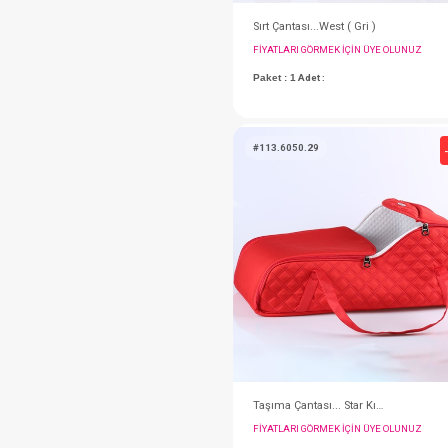
Sırt Çantası...West ( G
FIYATLARI GÖRMEK IÇ
Paket : 1
Adet :
#113.6050.29