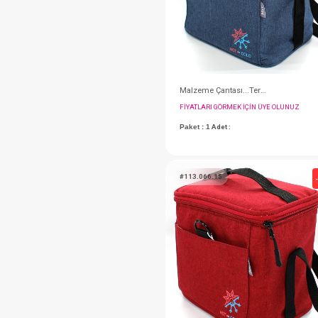
#113.6720.31
FIYATLARI GÖRMEK IÇ
Paket : 1
Adet :