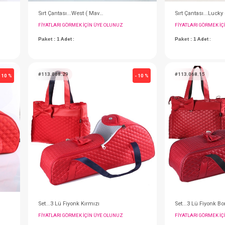
ri )
Sırt Çantası...West ( Mavi )
IN ÜYE OLUNUZ
FIYATLARI GÖRMEK IÇIN ÜYE OLUNUZ
Paket : 1
Adet :
#113.068.29
- 10 %