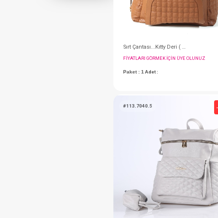
FIYATLARI GÖRMEK IÇ
Paket : 1
Adet :
#113.7040.5