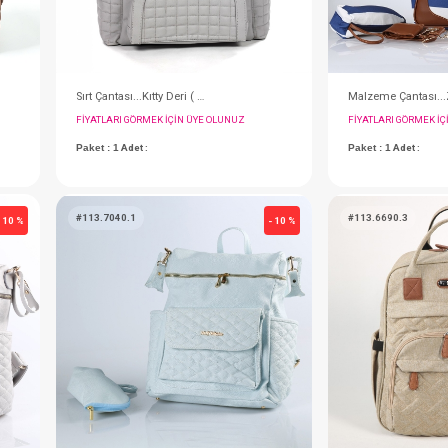
Sırt Çantası...Kıtty Deri ( Taba )
Sırt Çantası...Kıtty Deri ( Gri )
IN ÜYE OLUNUZ
FIYATLARI GÖRMEK IÇIN ÜYE OLUNUZ
Paket : 1
Adet :
#113.7040.1
- 10 %