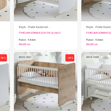
Beşik...Pratik Mini Sallanır 50x90 ( Ahşap )
Beşik...Pratik Kademeli Sallanır 60x120 ( Beyaz )
IN ÜYE OLUNUZ
FIYATLARI GÖRMEK IÇIN ÜYE OLUNUZ
Paket : 5
Adet :
60x120 cm
#019.1061
- 10 %