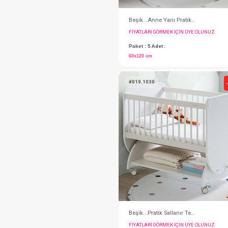
FIYATLARI GÖRMEK IÇ
Paket : 5
Adet :
60x120 cm
#019.1030