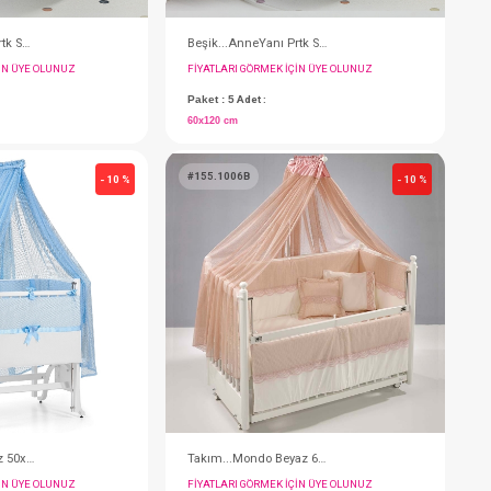
Beşik...AnneYanı Prtk Sal.Tekerlekli 60x120(Beyaz)
FIYATLARI GÖRMEK IÇIN ÜYE OLUNUZ
F
Paket : 5
Adet :
P
60x120 cm
6
#155.1002B
#
- 10 %
- 10 %