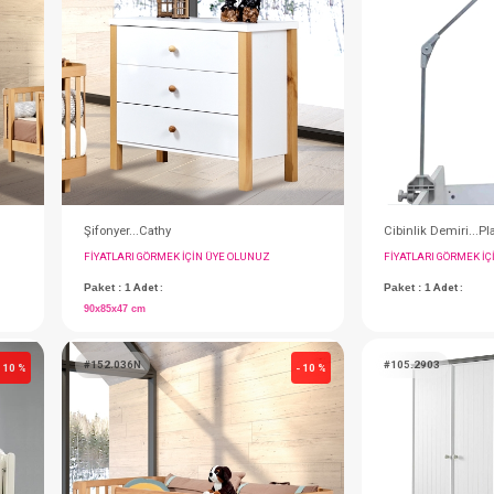
#152.011P
- 10 %
Gardırop...Dolce Pembe
IN ÜYE OLUNUZ
FIYATLARI GÖRMEK IÇIN ÜYE OLUNUZ
Paket : 1
Adet :