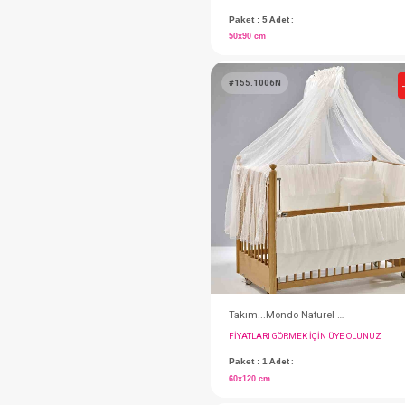
FIYATLARI GÖRMEK IÇ
Paket : 5
Adet :
50x90 cm