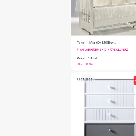
#152.037
Gardırop...Cathy
FIYATLARI GÖRMEK IÇ
Paket : 1
Adet :