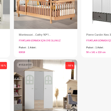
#152.038
- 10 %
Şifonyer...Cathy
IN ÜYE OLUNUZ
FIYATLARI GÖRMEK IÇIN ÜYE OLUNUZ
Paket : 1
Adet :