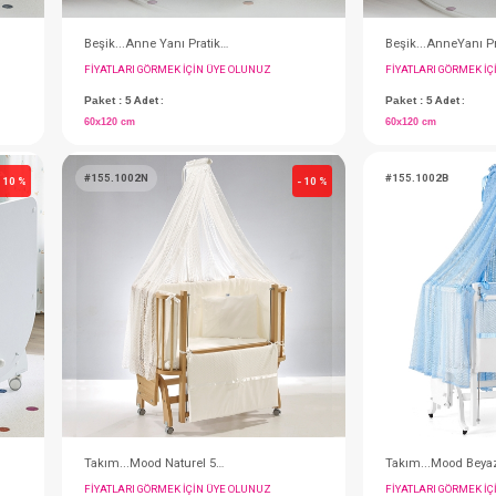
Beşik...Anne Yanı Pratik Tekerlekli 60x120 (Beyaz)
Beşik...Anne Yanı Pratik Tekerlekli 60x120 (Ahşap)
IN ÜYE OLUNUZ
FIYATLARI GÖRMEK IÇIN ÜYE OLUNUZ
Paket : 5
Adet :
60x120 cm
#155.1002N
- 10 %