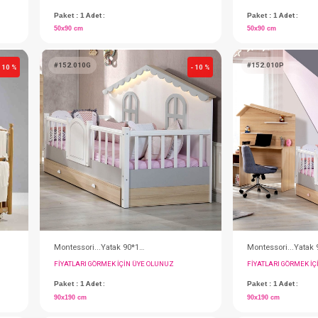
Beşik...Pratik Sallanır Tekerlekli 50x90 (Beyaz)
Takım...Mood Naturel 50x90(Beş+Teks+Yatak+Cibin.)
IN ÜYE OLUNUZ
FIYATLARI GÖRMEK IÇIN ÜYE OLUNUZ
Paket : 1
Adet :
50x90 cm