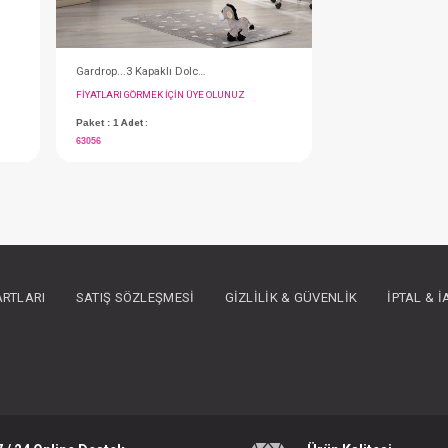
90x85x47 cm
#152.036N
- 10 %
ARTLARI
SATIŞ SÖZLEŞMESI
GIZLILIK & GÜVENLIK
İPTAL & 
Takım...Mia 60x120(Beyaz+Teks.Ekru Angel+Yatak)
Montessori...Cathy 90*190 ( Naturel )
IN ÜYE OLUNUZ
FIYATLARI GÖRMEK IÇIN ÜYE OLUNUZ