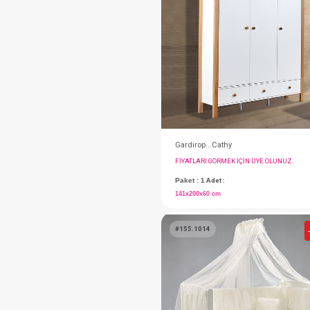
#152.011G
Gardrop...Dolce Gri
FIYATLARI GÖRMEK IÇ
Paket : 1
Adet :