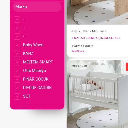
Marka
-
-
-
Baby When
KANZ
MELTEM SMART
Otto Mobilya
PINAR ÇOCUK
FIYATLARI GÖRMEK IÇ
PİERRE CARDİN
Paket : 5
Adet :
SET
50x90 cm
#019.1060