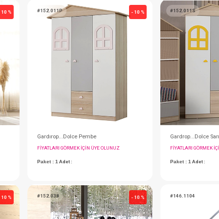
#152.010G
- 10 %
Takım...Mondo Naturel 60x120(Beş+Teks+Yatak+Cibin)
Montessori...Yatak 90*190 Dolce Açık Gri
IN ÜYE OLUNUZ
FIYATLARI GÖRMEK IÇIN ÜYE OLUNUZ
Paket : 1
Adet :
90x190 cm