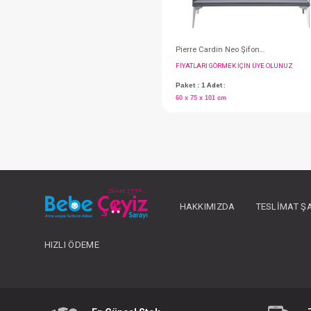
141x200x60 cm
#155.1014
HAKKIMIZDA
TESLIMAT Ş
HIZLI ÖDEME
FIYATLARI GÖRMEK IÇ