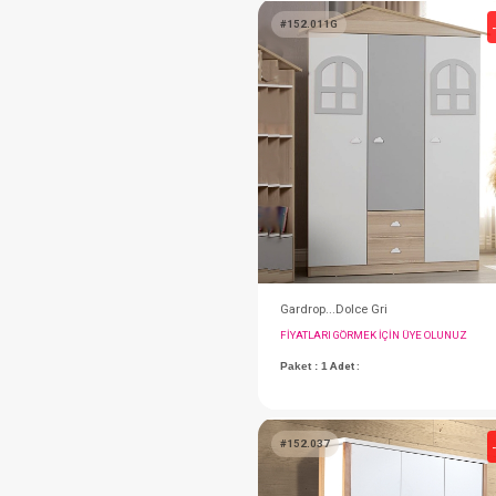
#155.1006N
FIYATLARI GÖRMEK IÇ
Paket : 1
Adet :
60x120 cm