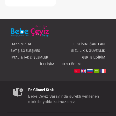
Yatak...Kanz Lateksit Kapitoneli Perla 90*190
FIYATLARI GÖRMEK IÇIN ÜYE
OLUNUZ
HAKKIMIZDA
TESLIMAT ŞARTLARI
SATIŞ SÖZLEŞMESI
GIZLILIK & GÜVENLIK
İPTAL & İADE İŞLEMLERI
GERI BILDIRIM
İLETIŞIM
HIZLI ÖDEME
En Güncel Stok
Bebe Çeyiz Sarayı'nda sürekli yenilenen
stok ile yolda kalmazsınız.