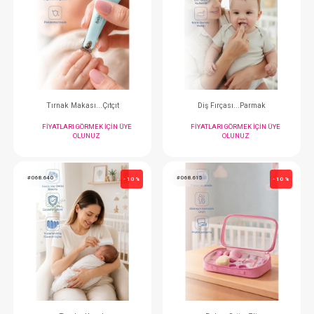
#075.100191
#075.100190
- 10 %
Tırnak Bakım Seti...Pembe
Tırnak Bakım Seti
FIYATLARI GÖRMEK IÇIN ÜYE
FIYATLARI GÖRMEK
OLUNUZ
OLUNUZ
#068.576
#068.792
- 10 %