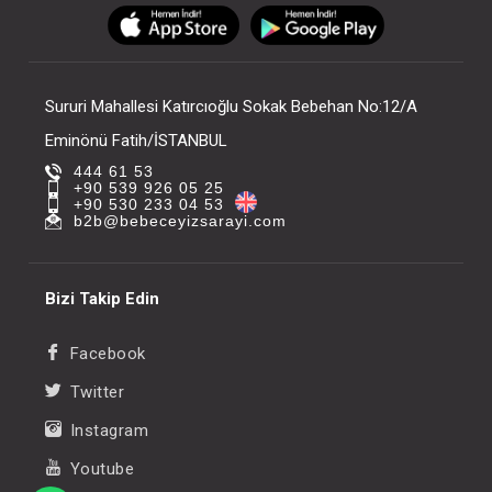
FIYATLARI GÖRMEK IÇIN ÜYE
FIYATLARI GÖRMEK
OLUNUZ
OLUNUZ
Sururi Mahallesi Katırcıoğlu Sokak Bebehan No:12/A
Eminönü Fatih/İSTANBUL
444 61 53
+90 539 926 05 25
+90 530 233 04 53
b2b@bebeceyizsarayi.com
Bizi Takip Edin
Facebook
Twitter
Instagram
Youtube