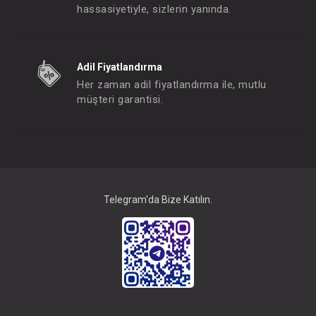
hassasiyetiyle, sizlerin yanında.
Adaptör...Kaymaz Ayar. Merdiven Relax Bej
Adil Fiyatlandırma
FIYATLARI GÖRMEK IÇIN ÜYE
FIYATLARI GÖRMEK
Her zaman adil fiyatlandırma ile, mutlu
OLUNUZ
OLUNUZ
müşteri garantisi.
#190.7570
#190.7572
- 10 %
Telegram'da Bize Katılın.
Banyo Set...3 lü Bebek Banyo Seti Relax Bej