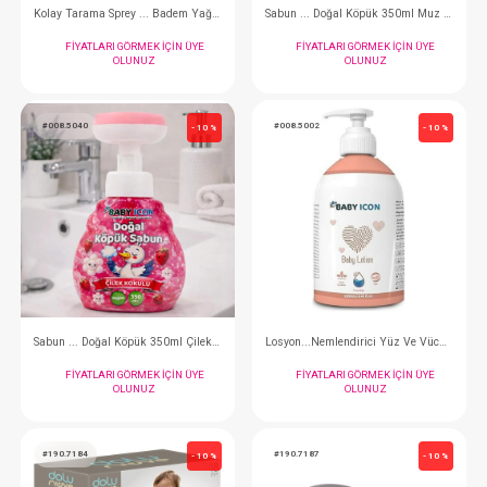
Kulak Çubuğu...60 Adet
Tarak Fırça Set...D
FIYATLARI GÖRMEK IÇIN ÜYE
FIYATLARI GÖRMEK
OLUNUZ
OLUNUZ
#075.1059150
#075.10242
- 10 %
Şampuan...Baby Moments 500 ml
Yağ...Baby Moments 