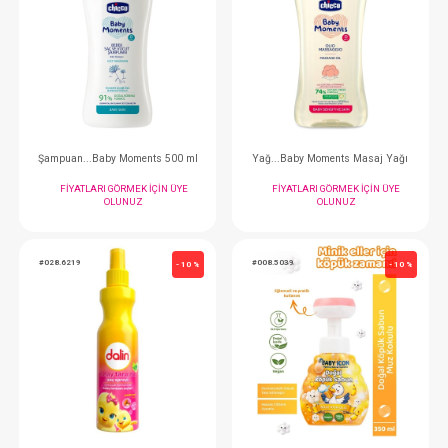
Tarak...Konak
Bakım Seti... 
FIYATLARI GÖRMEK IÇIN ÜYE
FIYATLARI GÖRMEK
OLUNUZ
OLUNUZ
#068.421
#068.519
- 10 %