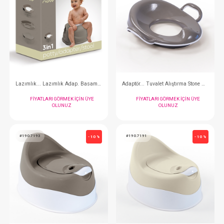
FIYATLARI GÖRMEK IÇIN ÜYE
FIYATLARI GÖRMEK
OLUNUZ
OLUNUZ
#028.6219
#008.5039
- 10 %
Kolay Tarama Sprey ... Badem Yağlı 200 ml
FIYATLARI GÖRMEK IÇIN ÜYE
FIYATLARI GÖRMEK
OLUNUZ
OLUNUZ