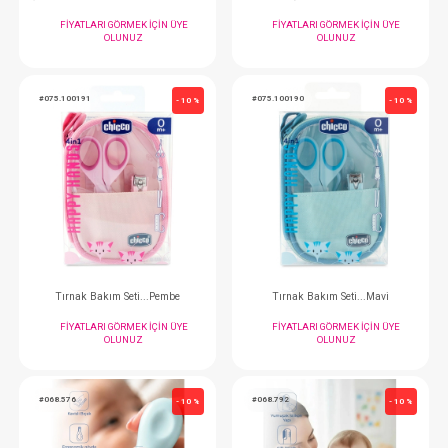
OLUNUZ
OLUNUZ
#008.5049
#008.5038
- 10 %
Şampuan...Saç Ve Vücut 400ml Çilek
Masaj Yağ...150 ml Or
FIYATLARI GÖRMEK IÇIN ÜYE
FIYATLARI GÖRMEK
OLUNUZ
OLUNUZ