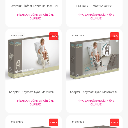
#008.5040
#008.5002
- 10 %
Sabun ... Doğal Köpük 350ml Çilek Kokulu
FIYATLARI GÖRMEK IÇIN ÜYE
FIYATLARI GÖRMEK
OLUNUZ
OLUNUZ
#190.7184
#190.7187
- 10 %