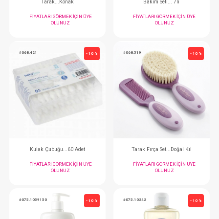
Tırnak Makası...Çıtçıt
Diş Fırçası...P
FIYATLARI GÖRMEK IÇIN ÜYE
FIYATLARI GÖRMEK
OLUNUZ
OLUNUZ
#068.640
#068.615
- 10 %