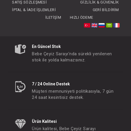
SATIŞ SÖZLEŞMESI
GIZLILIK & GÜVENLIK
İPTAL & İADE İŞLEMLERI
GERI BILDIRIM
İLETIŞIM
HIZLI ÖDEME
Lazımlık...İnfant Lazımlık Stone Gri
Lazımlık... İnfant R
En Güncel Stok
FIYATLARI GÖRMEK IÇIN ÜYE
FIYATLARI GÖRMEK
Bebe Çeyiz Sarayı'nda sürekli yenilenen
OLUNUZ
OLUNUZ
stok ile yolda kalmazsınız.
#190.7241
#190.7243
- 10 %
7 / 24 Online Destek
Müşteri memnuniyeti politikasıyla, 7 gün
24 saat kesintisiz destek.
Ürün Kalitesi
Ürün kalitesi, Bebe Çeyiz Sarayı