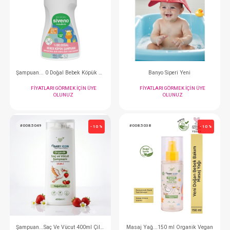
Banyo Desteği... Soft
Tarama Sprey...2
FIYATLARI GÖRMEK IÇIN ÜYE
FIYATLARI GÖRMEK
OLUNUZ
OLUNUZ
#011.0029
#068.601
- 10 %
Şampuan... 0 Doğal Bebek Köpük 250 Ml
Banyo Siperi Y
FIYATLARI GÖRMEK IÇIN ÜYE
FIYATLARI GÖRMEK