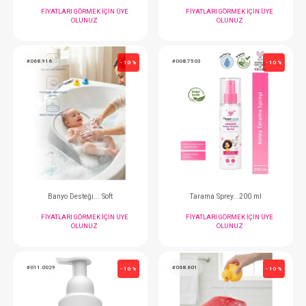
Banyo Süngeri...Selilozik
File... Havlu ( Katlanır
FIYATLARI GÖRMEK IÇIN ÜYE
FIYATLARI GÖRMEK
OLUNUZ
OLUNUZ
#068.916
#008.7503
- 10 %