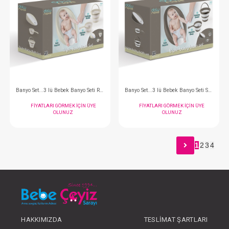
Lazımlık... Lazımlık Adap. Basamak Stone Gri
FIYATLARI GÖRMEK IÇIN ÜYE
FIYATLARI GÖRMEK
OLUNUZ
OLUNUZ
1
2
3
4
#190.7193
#190.7191
- 10 %
HAKKIMIZDA
TESLIMAT ŞARTLARI