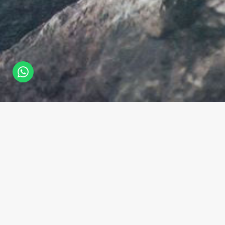
HAKKIMIZDA
TESLIMAT ŞARTLARI
SATIŞ SÖZLEŞMESI
GIZLILIK & GÜVENLIK
İPTAL & İADE İŞLEMLERI
GERI BILDIRIM
İLETIŞIM
HIZLI ÖDEME