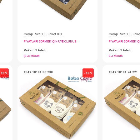
Çorap…Set 3Lü Soket 0-3 Puan Kız 00-03
Çorap…Set 3Lü Soket 0-3 Puan Erkek 00-03
IN ÜYE OLUNUZ
FIYATLARI GÖRMEK IÇIN ÜYE OLUNUZ
Paket : 1
Adet :
(0-3) Month
#049.10104.36.238
- 10 %