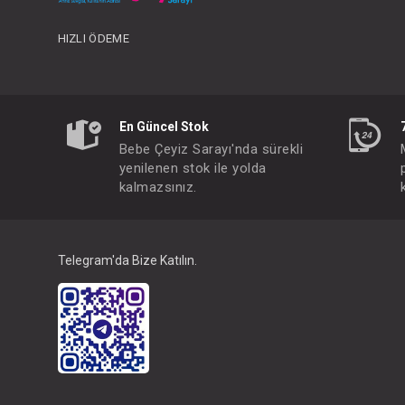
HIZLI ÖDEME
#049.30101B.36.696
En Güncel Stok
Bebe Çeyiz Sarayı'nda sürekli
yenilenen stok ile yolda
kalmazsınız.
Telegram'da Bize Katılın.
FIYATLARI GÖRMEK IÇ
Paket : 1
Adet :