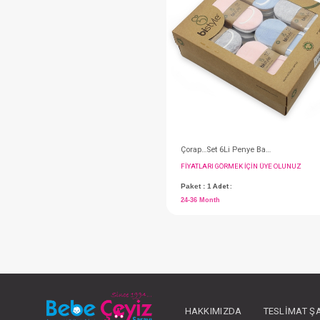
#049.30101M.36.733
FIYATLARI GÖRMEK IÇ
Paket : 1
Adet :
HAKKIMIZDA
TESLIMAT Ş
24-36 Month