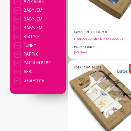
AZİZ BEBE
BABYJEM
BABYJEM
BABYJEM
BİSTYLE
FUNNY
PAPPİX
PAPULİN BEBE
SEBİ
Sebi Prime
FIYATLARI GÖRMEK IÇ
Paket : 1
Adet :
(0-3) Puan
#049.10105.24.269