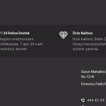
#049.30101B.24.689
- 10 %
7 / 24 Online Destek
Ürün Kalitesi
Müşteri memnuniyeti
Ürün kalitesi, Bebe 
politikasıyla, 7 gün 24 saat
Sarayı hassasiyetiyl
kesintisiz destek.
sizlerin yanında.
Sururi Mahalles
No:12/A
Eminönü Fatih
Çorap…Set 6Li Penye Babet Basic 24-36
Çorap…Set 6Li Penye Babet Basic 12-24
IN ÜYE OLUNUZ
FIYATLARI GÖRMEK IÇIN ÜYE OLUNUZ
444 61 53
Paket : 1
Adet :