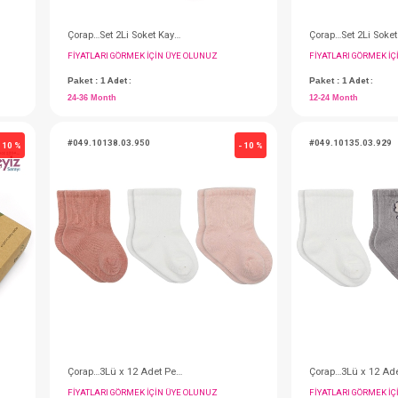
Çorap…Set 2Li Soket Kaymaz Mey. Figürlü 12-24
Çorap…Set 2Li Soket Kaymaz Hay. Figürlü 24-36
IN ÜYE OLUNUZ
FIYATLARI GÖRMEK IÇIN ÜYE OLUNUZ
Paket : 1
Adet :
24-36 Month
#049.10138.03.950
- 10 %