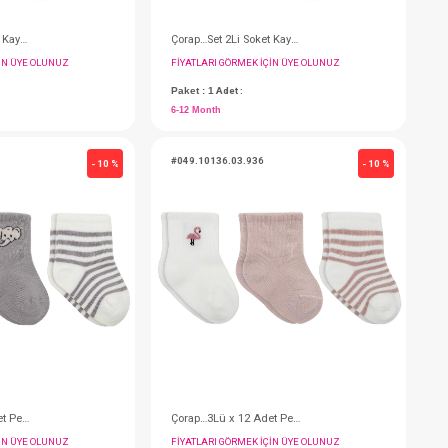
Çorap…Set 2Li Soket Kaymaz Hay. Figürlü 12-24
FIYATLARI GÖRMEK IÇIN ÜYE OLUNUZ
F
Paket : 1
Adet :
P
12-24 Month
6
#049.10135.03.929
#
- 10 %
- 10 %