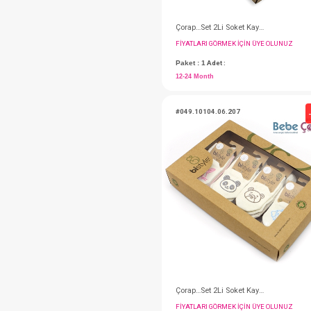
FIYATLARI GÖRMEK IÇ
Paket : 1
Adet :
12-24 Month
#049.10104.06.207