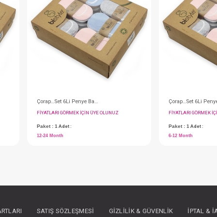
#049.30101M.24.726
- 10 %
Çorap…Set 6Li Babet Mix 24-36
Çorap…Set 6Li Babet Mix 12-24
IN ÜYE OLUNUZ
FIYATLARI GÖRMEK IÇIN ÜYE OLUNUZ
Paket : 1
Adet :
ARTLARI
SATIŞ SÖZLEŞMESI
GIZLILIK & GÜVENLIK
İPTAL & 
12-24 Month