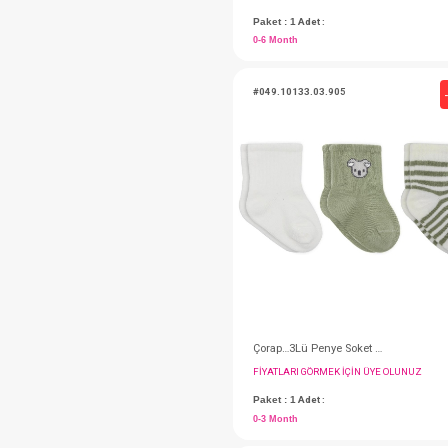
FIYATLARI GÖRMEK IÇ
Paket : 1
Adet :
0-6 Month