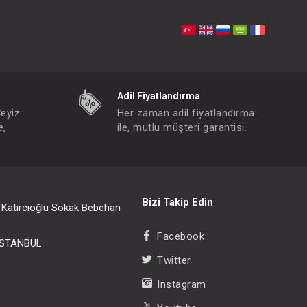
#049.30101B.12.672
- 10 %
- 10 %
Adil Fiyatlandırma
Çeyiz
Her zaman adil fiyatlandırma
e,
ile, mutlu müşteri garantisi.
Bizi Takip Edin
i Katırcıoğlu Sokak Bebehan
Facebook
/İSTANBUL
Çorap…Set 6Li Penye Babet Basic 06-12
Twitter
FIYATLARI GÖRMEK IÇIN ÜYE OLUNUZ
Instagram
Paket : 1
Adet :