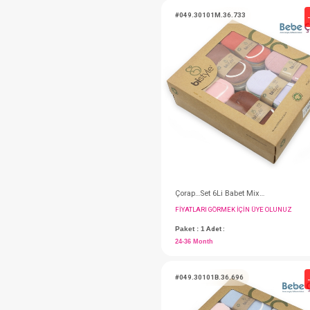
#049.10133.03.905
FIYATLARI GÖRMEK IÇ
Paket : 1
Adet :
0-3 Month