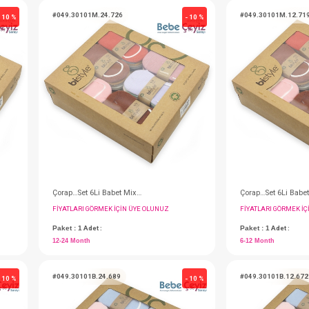
#049.10132.03.899
- 10 %
Çorap…3Lü Penye Soket 0-3 Koala Boy
Çorap…3Lü Penye Soket 0-3 Basic
IN ÜYE OLUNUZ
FIYATLARI GÖRMEK IÇIN ÜYE OLUNUZ
Paket : 1
Adet :
0-3 Month