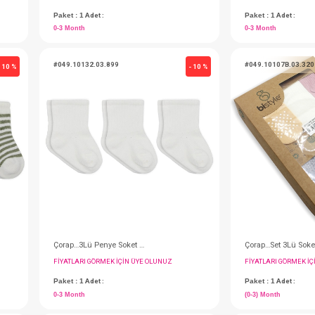
Çorap…Set 2Li Soket Kaymaz Hay. Figürlü 00-06
Çorap…3Lü x 12 Adet Penye Soket 0-3 Cherry Girl
IN ÜYE OLUNUZ
FIYATLARI GÖRMEK IÇIN ÜYE OLUNUZ
Paket : 1
Adet :
0-3 Month