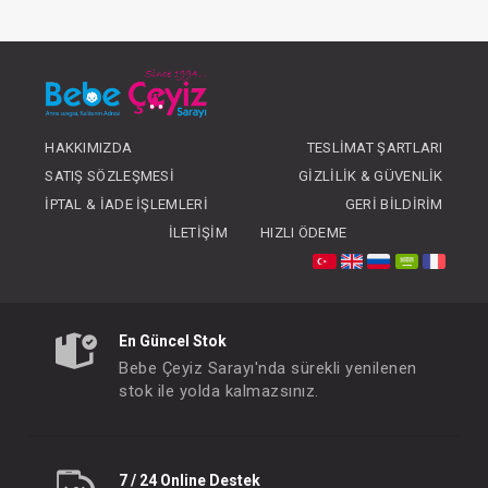
Yağ...100 ml Masaj Yağı
FIYATLARI GÖRMEK IÇIN ÜYE
OLUNUZ
HAKKIMIZDA
TESLIMAT ŞARTLARI
SATIŞ SÖZLEŞMESI
GIZLILIK & GÜVENLIK
İPTAL & İADE İŞLEMLERI
GERI BILDIRIM
İLETIŞIM
HIZLI ÖDEME
En Güncel Stok
Bebe Çeyiz Sarayı'nda sürekli yenilenen
stok ile yolda kalmazsınız.
7 / 24 Online Destek