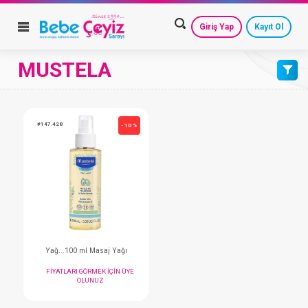
Giriş Yap
Kayıt Ol
MUSTELA
VARSAYILAN
HESAP AYARLARIM
GEÇMİŞ SİPARİŞLERİM
AZALAN FİYAT
GÜVENLİ ÇIKIŞ
ARTAN FİYAT
#147.428
- 10 %