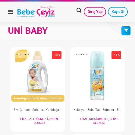
Giriş Yap
Kayıt Ol
UNİ BABY
VARSAYILAN
HESAP AYARLARIM
GEÇMİŞ SİPARİŞLERİM
AZALAN FİYAT
GÜVENLİ ÇIKIŞ
ARTAN FİYAT
#025.5523
#025.4515
- 10 %