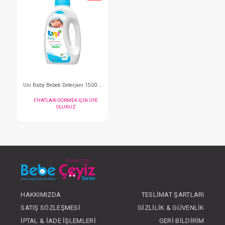
Çamaşır Deterjan...1500 ml
FIYATLARI GÖRMEK IÇIN ÜYE
FIYATLARI GÖRMEK I
OLUNUZ
OLUNUZ
#025.7642
- 10 %
HAKKIMIZDA
TESLIMAT ŞARTLARI
SATIŞ SÖZLEŞMESI
GIZLILIK & GÜVENLIK
İPTAL & İADE İŞLEMLERI
GERI BILDIRIM