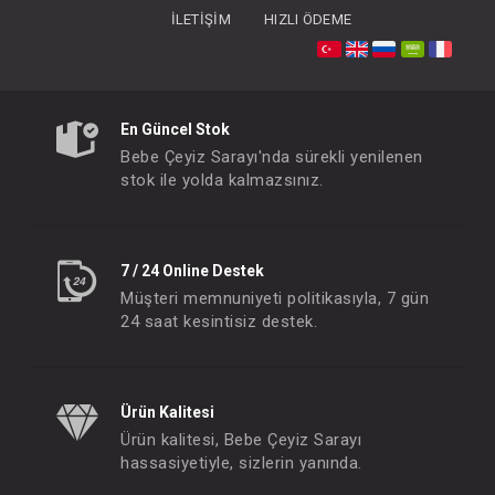
İLETIŞIM
HIZLI ÖDEME
Uni Baby Bebek Deterjanı 1500 ml
En Güncel Stok
FIYATLARI GÖRMEK IÇIN ÜYE
Bebe Çeyiz Sarayı'nda sürekli yenilenen
OLUNUZ
stok ile yolda kalmazsınız.
7 / 24 Online Destek
Müşteri memnuniyeti politikasıyla, 7 gün
24 saat kesintisiz destek.
Ürün Kalitesi
Ürün kalitesi, Bebe Çeyiz Sarayı
hassasiyetiyle, sizlerin yanında.