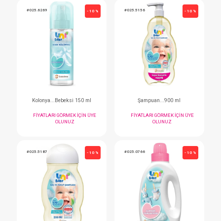
Sıvı Çamaşır Sabunu...Yenidoğan 1500 ml
FIYATLARI GÖRMEK IÇIN ÜYE
FIYATLARI GÖRMEK I
OLUNUZ
OLUNUZ
#025.6269
#025.5156
- 10 %
Kolonya...Bebeksi 150 ml
Şampuan...900 
FIYATLARI GÖRMEK IÇIN ÜYE
FIYATLARI GÖRMEK I
OLUNUZ
OLUNUZ