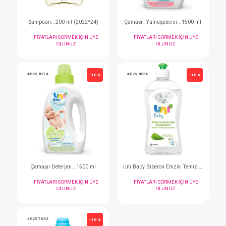
#025.5187
#025.0766
- 10 %
Şampuan...200 ml (2022*24)
Çamaşır Yumuşatıcısı.
FIYATLARI GÖRMEK IÇIN ÜYE
FIYATLARI GÖRMEK I
OLUNUZ
OLUNUZ
#025.8274
#025.8830
- 10 %