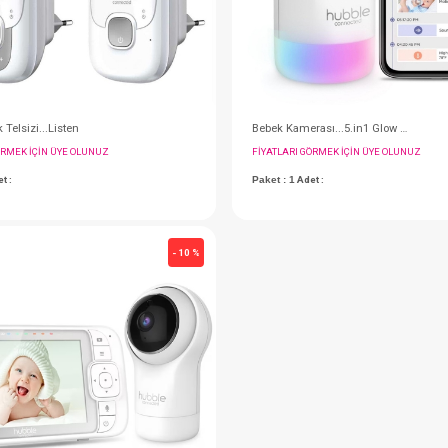
Dijital Bebek Telsizi...Listen
FIYATLARI GÖRMEK IÇIN ÜYE OLUNUZ
FIY
Paket : 1
Adet :
Pak
#107.141
- 10 %