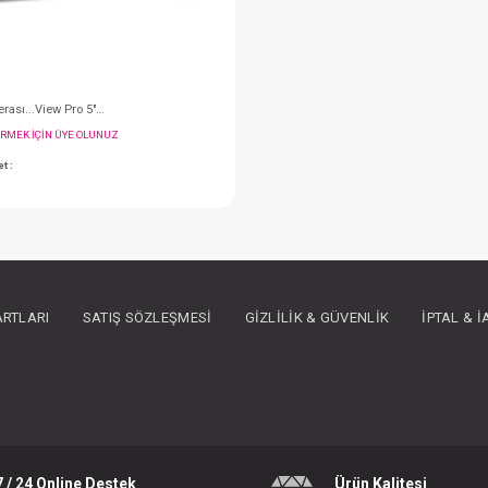
ARTLARI
SATIŞ SÖZLEŞMESI
GIZLILIK & GÜVENLIK
İPTAL & 
Bebek Kamerası...View Pro 5" Dijital Video
FIYATLARI GÖRMEK IÇIN ÜYE OLUNUZ
Paket : 1
Adet :
7 / 24 Online Destek
Ürün Kalitesi