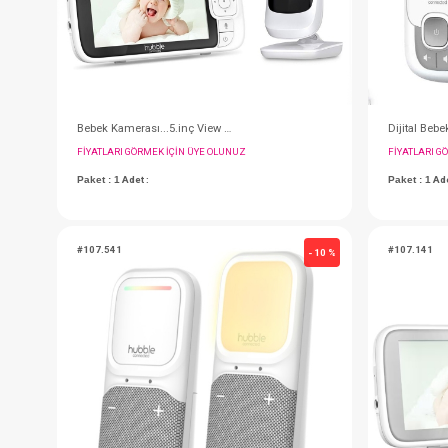
Bebek Kamerası...5.inç View Premium Nursery
FIYATLARI GÖRMEK IÇIN ÜYE OLUNUZ
Paket : 1
Adet :
#107.541
- 10 %