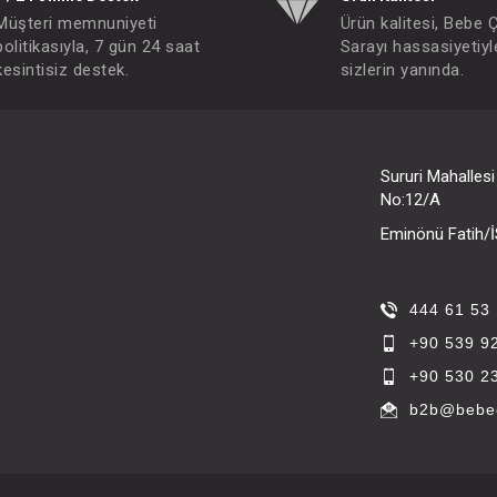
Müşteri memnuniyeti
Ürün kalitesi, Bebe 
politikasıyla, 7 gün 24 saat
Sarayı hassasiyetiyl
kesintisiz destek.
sizlerin yanında.
Sururi Mahalles
No:12/A
Eminönü Fatih
444 61 53
+90 539 9
+90 530 2
b2b@bebec