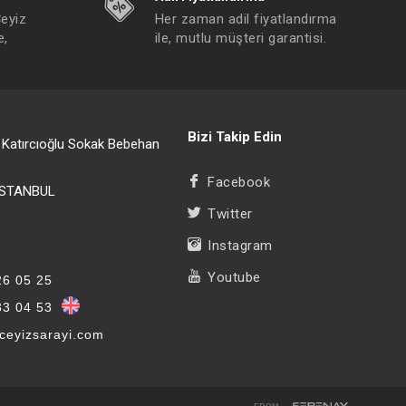
Çeyiz
Her zaman adil fiyatlandırma
e,
ile, mutlu müşteri garantisi.
Bizi Takip Edin
i Katırcıoğlu Sokak Bebehan
Facebook
/İSTANBUL
Twitter
Instagram
Youtube
26 05 25
33 04 53
eyizsarayi.com