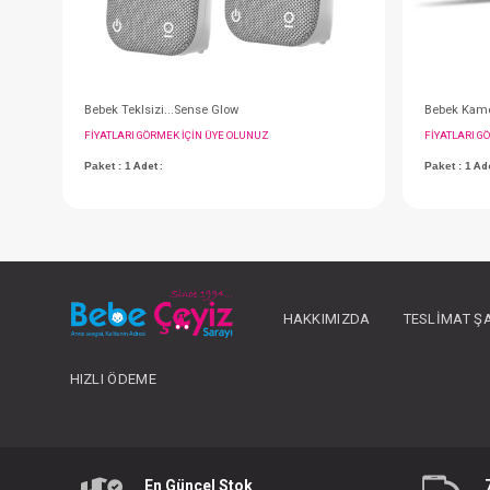
HAKKIMIZDA
TESLIMAT Ş
HIZLI ÖDEME
Bebek Teklsizi...Sense Glow
FIYATLARI GÖRMEK IÇIN ÜYE OLUNUZ
Paket : 1
Adet :
En Güncel Stok