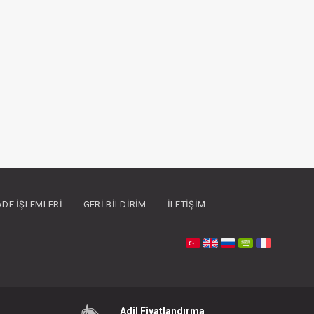
İADE İŞLEMLERI
GERI BILDIRIM
İLETIŞIM
Adil Fiyatlandırma