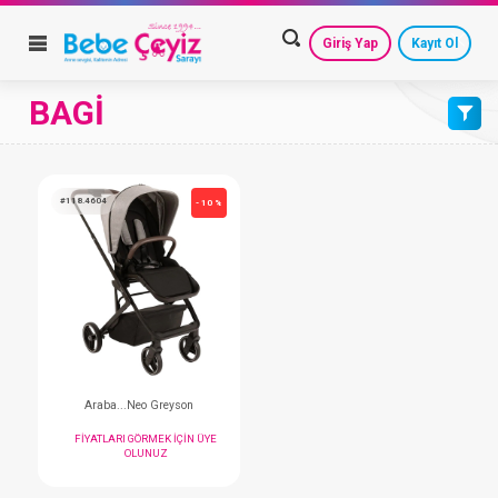
Giriş Yap
Kayıt Ol
BAGİ
VARSAYILAN
HESAP AYARLARIM
GEÇMİŞ SİPARİŞLERİM
AZALAN FİYAT
GÜVENLİ ÇIKIŞ
ARTAN FİYAT
#118.4604
- 10 %