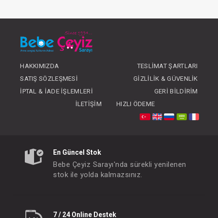
Araba...Neo Greyson
FIYATLARI GÖRMEK IÇIN ÜYE
OLUNUZ
HAKKIMIZDA
TESLIMAT ŞARTLARI
SATIŞ SÖZLEŞMESI
GIZLILIK & GÜVENLIK
İPTAL & İADE İŞLEMLERI
GERI BILDIRIM
İLETIŞIM
HIZLI ÖDEME
En Güncel Stok
Bebe Çeyiz Sarayı'nda sürekli yenilenen
stok ile yolda kalmazsınız.
7 / 24 Online Destek