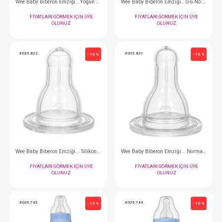
Wee Baby Biberon...Cam 250 ml
Wee Baby Biberon Emz
FIYATLARI GÖRMEK IÇIN ÜYE
FIYATLARI GÖRMEK
OLUNUZ
OLUNUZ
#035.854
#035.828
- 10 %