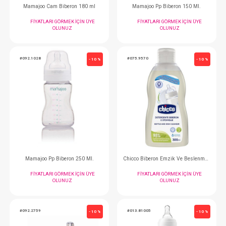
Wee Baby Biberon Emziği... Silikon Kiraz Uçlu No:3
FIYATLARI GÖRMEK IÇIN ÜYE
FIYATLARI GÖRMEK
OLUNUZ
OLUNUZ
#035.745
#035.744
- 10 %
Wee Baby Biberon...Kulplu 270 cc
Wee Baby Biberon...Ku