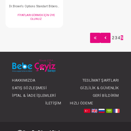
#092.1028
#075.9570
- 10 %
2
3
4
5
HAKKIMIZDA
TESLIMAT ŞARTLARI
Mamajoo Pp Biberon 250 Ml.
SATIŞ SÖZLEŞMESI
GIZLILIK & GÜVENLIK
FIYATLARI GÖRMEK IÇIN ÜYE
FIYATLARI GÖRMEK
İPTAL & İADE İŞLEMLERI
GERI BILDIRIM
OLUNUZ
OLUNUZ
İLETIŞIM
HIZLI ÖDEME
#092.2759
#013.81005
- 10 %