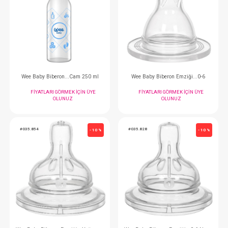
#035.778
#035.877
- 10 %
Wee Baby Bardak... 30ml Alıştırma Set Askılı
Wee Baby Biberon...
FIYATLARI GÖRMEK IÇIN ÜYE
FIYATLARI GÖRMEK
OLUNUZ
OLUNUZ
#035.876
#035.866
- 10 %