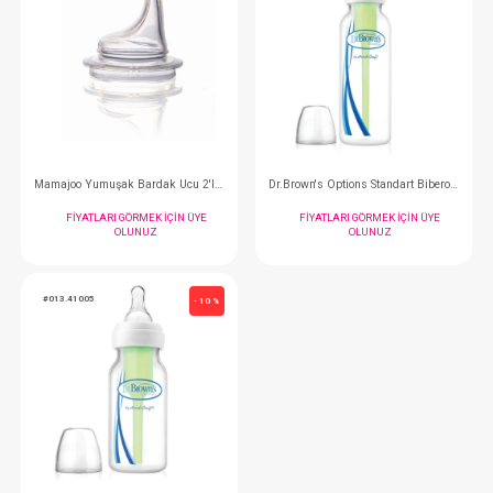
FIYATLARI GÖRMEK IÇIN ÜYE
FIYATLARI GÖRMEK
OLUNUZ
OLUNUZ
#092.4425
#092.1035
- 10 %
Mamajoo Cam Biberon 180 ml
Mamajoo Pp Biberon
FIYATLARI GÖRMEK IÇIN ÜYE
FIYATLARI GÖRMEK
OLUNUZ
OLUNUZ