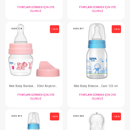
OLUNUZ
OLUNUZ
#013.81003
#035.792
- 10 %
Dr Brown's Biberon....Cam Dar Ağız 250 ML
Bardak... 30Ml Mini Ca
FIYATLARI GÖRMEK IÇIN ÜYE
FIYATLARI GÖRMEK
OLUNUZ
OLUNUZ