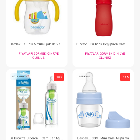
Biberon...Silikon N&KSK; 120 ML
FIYATLARI GÖRMEK IÇIN ÜYE
FIYATLARI GÖRMEK
OLUNUZ
OLUNUZ
#009.7503
#009.52302
- 10 %
Bardak...Kulplu & Yumuşak Uç 270 ml
FIYATLARI GÖRMEK IÇIN ÜYE
FIYATLARI GÖRMEK