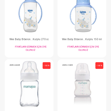
Wee Baby Biberon Emziği...Yoğun Akış No:3
FIYATLARI GÖRMEK IÇIN ÜYE
FIYATLARI GÖRMEK
OLUNUZ
OLUNUZ
#035.822
#035.821
- 10 %