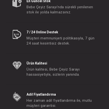
En Güncel Stok
Bebe Çeyiz Sarayı'nda sürekli yenilenen
stok ile yolda kalmazsınız.
7 / 24 Online Destek
Müşteri memnuniyeti politikasıyla, 7 gün
24 saat kesintisiz destek.
Mamajoo Yumuşak Bardak Ucu 2'li & Saklama Kutusu
FIYATLARI GÖRMEK IÇIN ÜYE
FIYATLARI GÖRMEK
Ürün Kalitesi
OLUNUZ
OLUNUZ
Ürün kalitesi, Bebe Çeyiz Sarayı
hassasiyetiyle, sizlerin yanında.
#013.41005
- 10 %
Adil Fiyatlandırma
Her zaman adil fiyatlandırma ile, mutlu
müşteri garantisi.