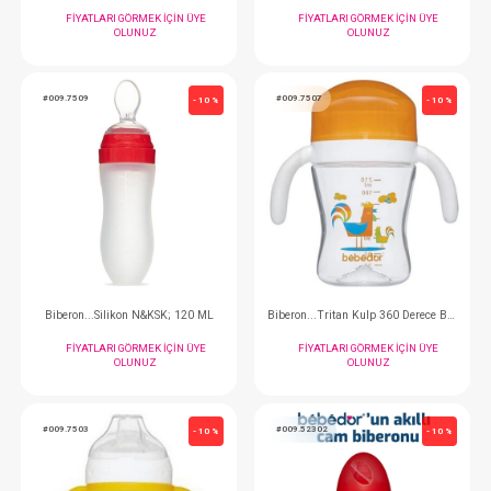
Suluk...Pipetli 330 ml
Suluk...Kulp
FIYATLARI GÖRMEK IÇIN ÜYE
FIYATLARI GÖRMEK
OLUNUZ
OLUNUZ
#009.7509
#009.7507
- 10 %