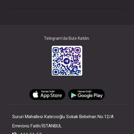
Telegram'da Bize Katılın.
Dr.Brown's Options Standart Biberon 120 ml
FIYATLARI GÖRMEK IÇIN ÜYE
OLUNUZ
Sururi Mahallesi Katırcıoğlu Sokak Bebehan No:12/A
Eminönü Fatih/İSTANBUL