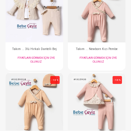
FIYATLARI GÖRMEK IÇIN ÜYE
FIYATLARI GÖRMEK
OLUNUZ
OLUNUZ
#204.20471.10
#132.8207.2
- 10 %
Takım ... 3lü Hırkalı Vintage Ekru
Takım ... 2li P
FIYATLARI GÖRMEK IÇIN ÜYE
FIYATLARI GÖRMEK
OLUNUZ
OLUNUZ