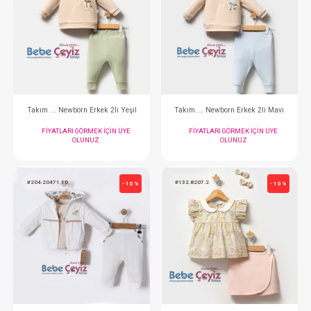
Takım ... 3lü Tütü Etek Bej
Takım ... 2li P
FIYATLARI GÖRMEK IÇIN ÜYE
FIYATLARI GÖRMEK
OLUNUZ
OLUNUZ
#132.8173.10
#132.5820.1
- 10 %