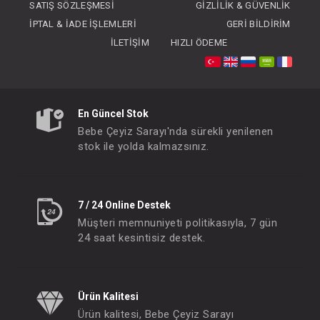
SATIŞ SÖZLEŞMESI
GIZLILIK & GÜVENLIK
İPTAL & İADE İŞLEMLERI
GERI BILDIRIM
İLETIŞIM
HIZLI ÖDEME
Takım ... Newborn Kızı Somon
Takım ... Newborn 
En Güncel Stok
FIYATLARI GÖRMEK IÇIN ÜYE
FIYATLARI GÖRMEK
Bebe Çeyiz Sarayı'nda sürekli yenilenen
OLUNUZ
OLUNUZ
stok ile yolda kalmazsınız.
#204.20361.12
#204.20361.36
- 10 %
7 / 24 Online Destek
Müşteri memnuniyeti politikasıyla, 7 gün
24 saat kesintisiz destek.
Ürün Kalitesi
Ürün kalitesi, Bebe Çeyiz Sarayı