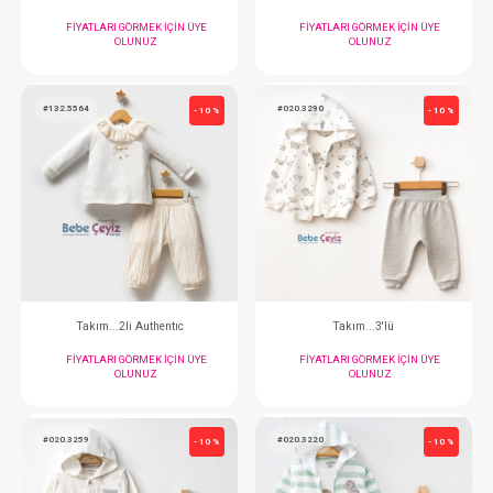
OLUNUZ
OLUNUZ
#075.93385
#132.5562
- 10 %
Fırça ve Tarak Seti... Mavi + Sabun Hediye
Takım...2li Auth
FIYATLARI GÖRMEK IÇIN ÜYE
FIYATLARI GÖRMEK
OLUNUZ
OLUNUZ