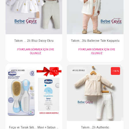
Takım ... Jakarlı Ay Yıldızi 2li
Takım ... 3lü Speci
FIYATLARI GÖRMEK IÇIN ÜYE
FIYATLARI GÖRMEK
OLUNUZ
OLUNUZ
#204.20508.10
#201.5232
- 10 %
Takım ... 2li Bluz Daisy Ekru
Takım...3lü Ballerine T
FIYATLARI GÖRMEK IÇIN ÜYE
FIYATLARI GÖRMEK