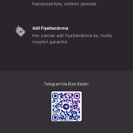
hassasiyetiyle, sizlerin yanında.
Takım ... 3lü Hırkalı Fancy Deers Bej
Adil Fiyatlandırma
FIYATLARI GÖRMEK IÇIN ÜYE
FIYATLARI GÖRMEK
Her zaman adil fiyatlandırma ile, mutlu
OLUNUZ
OLUNUZ
müşteri garantisi.
#201.5413
#201.5408
- 10 %
Telegram'da Bize Katılın.
Takım..Sweet Hearted 3lü
Takım ... Jakarlı Ay Y