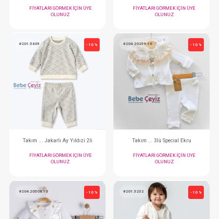
Takım...Freedom Elbise Bolero
Takım..Sweet Hearted 
FIYATLARI GÖRMEK IÇIN ÜYE
FIYATLARI GÖRMEK
OLUNUZ
OLUNUZ
#201.5409
#204.20259.10
- 10 %