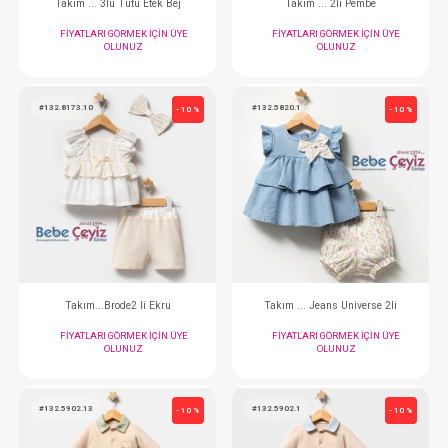
Takım...3'Lü
Takım...3'L
FIYATLARI GÖRMEK IÇIN ÜYE
FIYATLARI GÖRMEK
OLUNUZ
OLUNUZ
#204.20575.12
#132.8204.2
- 10 %