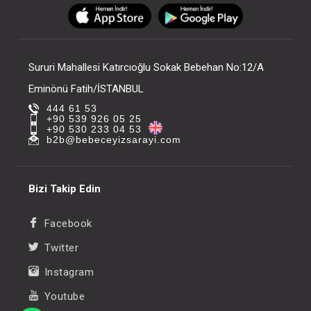
FIYATLARI GÖRMEK IÇIN ÜYE
FIYATLARI GÖRMEK
OLUNUZ
OLUNUZ
Sururi Mahallesi Katırcıoğlu Sokak Bebehan No:12/A
Eminönü Fatih/İSTANBUL
444 61 53
+90 539 926 05 25
+90 530 233 04 53
b2b@bebeceyizsarayi.com
Bizi Takip Edin
Facebook
Twitter
Instagram
Youtube