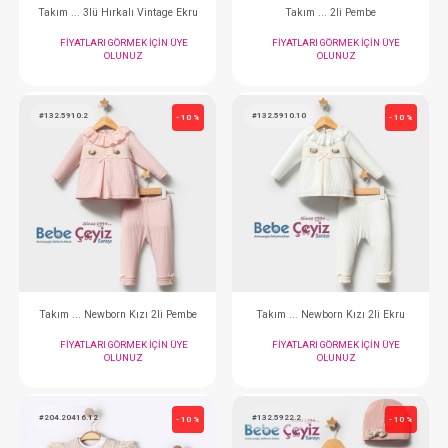
Takım...Brode2 li Ekru
Takım ... Jeans Uni
FIYATLARI GÖRMEK IÇIN ÜYE
FIYATLARI GÖRMEK
OLUNUZ
OLUNUZ
#132.5902.13
#132.5902.1
- 10 %
Takım ... Newborn Erkek 2li Yeşil
Takım ... Newborn Erk