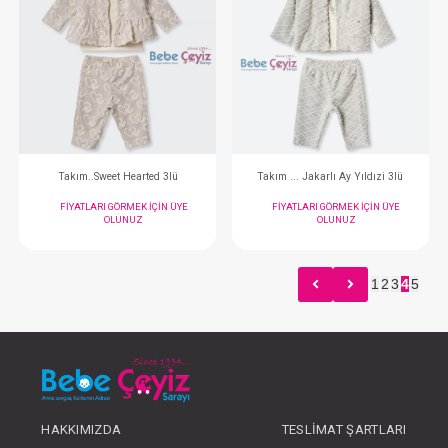
Takım ... 3lü Hırkalı Dantelli Bej
Takım ... Newborn K
FIYATLARI GÖRMEK IÇIN ÜYE
FIYATLARI GÖRMEK
OLUNUZ
OLUNUZ
1
2
3
4
5
#132.5922.8
#132.5920
- 10 %
HAKKIMIZDA
TESLIMAT ŞARTLARI