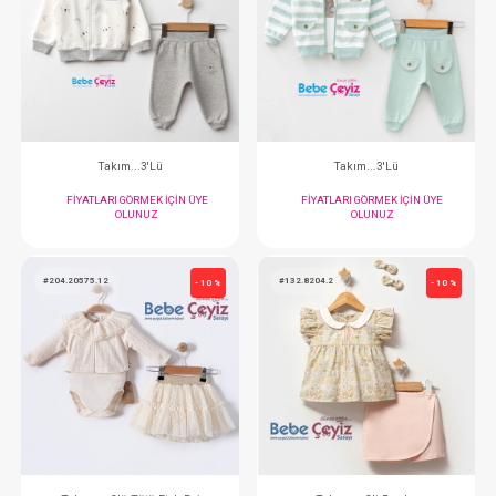
#132.5564
#020.3290
- 10 %
Takım...2li Authentıc
Takım...3'lü
FIYATLARI GÖRMEK IÇIN ÜYE
FIYATLARI GÖRMEK
OLUNUZ
OLUNUZ
#020.3259
#020.3220
- 10 %