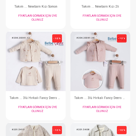
#132.5910.2
#132.5910.10
- 10 %
Takım ... Newborn Kızı 2li Pembe
Takım ... Newborn Kız
FIYATLARI GÖRMEK IÇIN ÜYE
FIYATLARI GÖRMEK
OLUNUZ
OLUNUZ
#204.20416.12
#132.5922.2
- 10 %