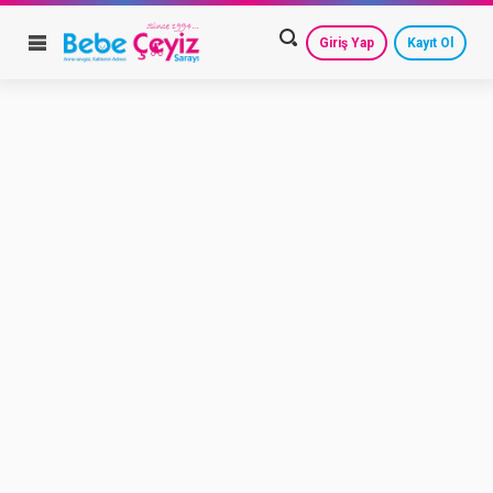
Giriş Yap
Kayıt Ol
HESAP AYARLARIM
GEÇMİŞ SİPARİŞLERİM
GÜVENLİ ÇIKIŞ