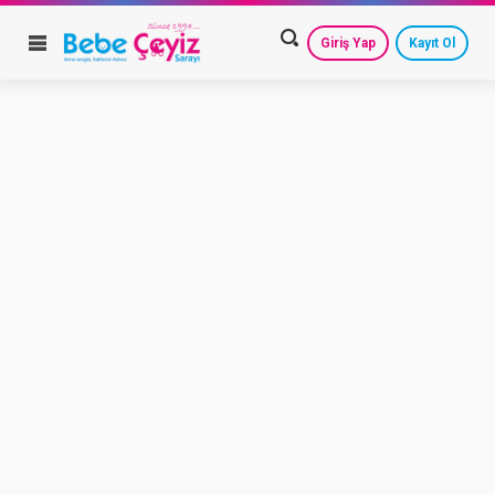
Giriş Yap
Kayıt Ol
HESAP AYARLARIM
GEÇMİŞ SİPARİŞLERİM
GÜVENLİ ÇIKIŞ