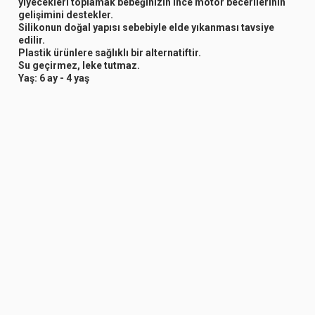
yiyecekleri toplamak bebeğinizin ince motor becerilerinin
gelişimini destekler.
Silikonun doğal yapısı sebebiyle elde yıkanması tavsiye
edilir.
Plastik ürünlere sağlıklı bir alternatiftir.
Su geçirmez, leke tutmaz.
Yaş: 6 ay - 4 yaş