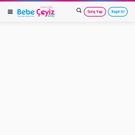
Giriş Yap
Kayıt Ol
HESAP AYARLARIM
GEÇMİŞ SİPARİŞLERİM
GÜVENLİ ÇIKIŞ