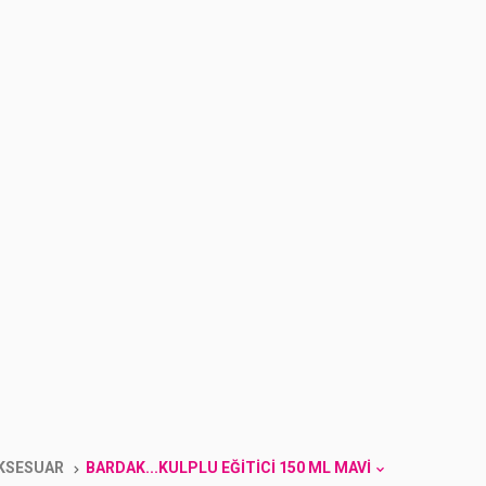
AKSESUAR
BARDAK...KULPLU EĞITICI 150 ML MAVI