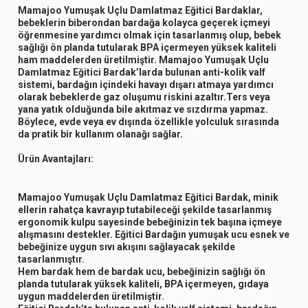
Mamajoo Yumuşak Uçlu Damlatmaz Eğitici Bardaklar,
bebeklerin biberondan bardağa kolayca geçerek içmeyi
öğrenmesine yardımcı olmak için tasarlanmış olup, bebek
sağlığı ön planda tutularak BPA içermeyen yüksek kaliteli
ham maddelerden üretilmiştir. Mamajoo Yumuşak Uçlu
Damlatmaz Eğitici Bardak’larda bulunan anti-kolik valf
sistemi, bardağın içindeki havayı dışarı atmaya yardımcı
olarak bebeklerde gaz oluşumu riskini azaltır.Ters veya
yana yatık olduğunda bile akıtmaz ve sızdırma yapmaz.
Böylece, evde veya ev dışında özellikle yolculuk sırasında
da pratik bir kullanım olanağı sağlar.
Ürün Avantajları:
Mamajoo Yumuşak Uçlu Damlatmaz Eğitici Bardak, minik
ellerin rahatça kavrayıp tutabileceği şekilde tasarlanmış
ergonomik kulpu sayesinde bebeğinizin tek başına içmeye
alışmasını destekler. Eğitici Bardağın yumuşak ucu esnek ve
bebeğinize uygun sıvı akışını sağlayacak şekilde
tasarlanmıştır.
Hem bardak hem de bardak ucu, bebeğinizin sağlığı ön
planda tutularak yüksek kaliteli, BPA içermeyen, gıdaya
uygun maddelerden üretilmiştir.