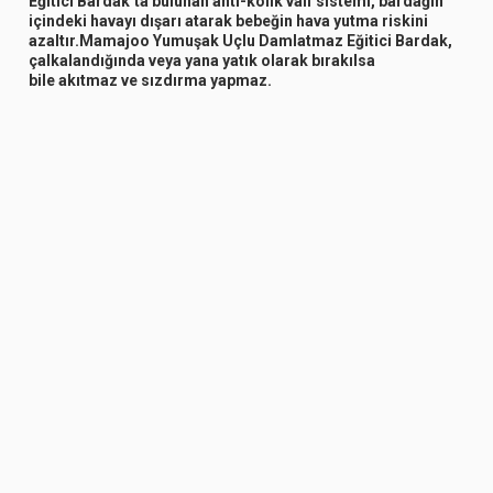
Eğitici Bardak’ta bulunan anti-kolik valf sistemi, bardağın
içindeki havayı dışarı atarak bebeğin hava yutma riskini
azaltır.Mamajoo Yumuşak Uçlu Damlatmaz Eğitici Bardak,
çalkalandığında veya yana yatık olarak bırakılsa
bile
akıtmaz ve sızdırma yapmaz.