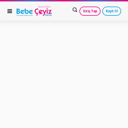
Giriş Yap
Kayıt Ol
HESAP AYARLARIM
GEÇMİŞ SİPARİŞLERİM
GÜVENLİ ÇIKIŞ