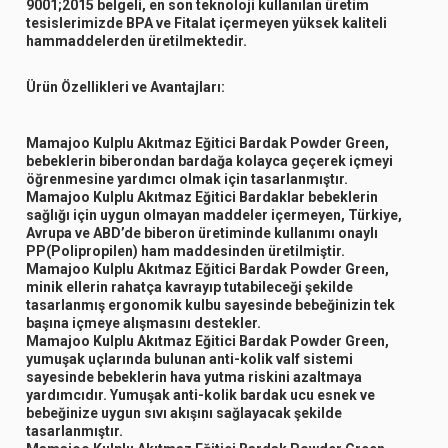
9001;2015 belgeli, en son teknoloji kullanılan üretim
tesislerimizde BPA ve Fitalat içermeyen yüksek kaliteli
hammaddelerden üretilmektedir.
Ürün Özellikleri ve Avantajları:
Mamajoo Kulplu Akıtmaz Eğitici Bardak Powder Green,
bebeklerin biberondan bardağa kolayca geçerek içmeyi
öğrenmesine yardımcı olmak için tasarlanmıştır.
Mamajoo Kulplu Akıtmaz Eğitici Bardaklar bebeklerin
sağlığı için uygun olmayan maddeler içermeyen, Türkiye,
Avrupa ve ABD’de biberon üretiminde kullanımı onaylı
PP(Polipropilen) ham maddesinden üretilmiştir.
Mamajoo Kulplu Akıtmaz Eğitici Bardak Powder Green,
minik ellerin rahatça kavrayıp tutabileceği şekilde
tasarlanmış ergonomik kulbu sayesinde bebeğinizin tek
başına içmeye alışmasını destekler.
Mamajoo Kulplu Akıtmaz Eğitici Bardak Powder Green,
yumuşak uçlarında bulunan anti-kolik valf sistemi
sayesinde bebeklerin hava yutma riskini azaltmaya
yardımcıdır. Yumuşak anti-kolik bardak ucu esnek ve
bebeğinize uygun sıvı akışını sağlayacak şekilde
tasarlanmıştır.