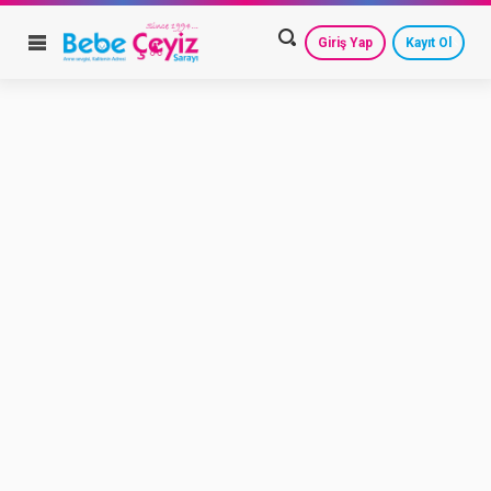
Giriş Yap
Kayıt Ol
HESAP AYARLARIM
GEÇMİŞ SİPARİŞLERİM
GÜVENLİ ÇIKIŞ