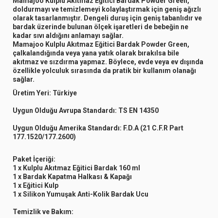
Mamajoo Kulplu Akıtmaz Eğitici Bardak Powder Green,
doldurmayı ve temizlemeyi kolaylaştırmak için geniş ağızlı
olarak tasarlanmıştır. Dengeli duruş için geniş tabanlıdır ve
bardak üzerinde bulunan ölçek işaretleri de bebeğin ne
kadar sıvı aldığını anlamayı sağlar.
Mamajoo Kulplu Akıtmaz Eğitici Bardak Powder Green,
çalkalandığında veya yana yatık olarak bırakılsa bile
akıtmaz ve sızdırma yapmaz. Böylece, evde veya ev dışında
özellikle yolculuk sırasında da pratik bir kullanım olanağı
sağlar.
Üretim Yeri:
Türkiye
Uygun Olduğu Avrupa Standardı:
TS EN 14350
Uygun Olduğu Amerika Standardı:
F.D.A (21 C.F.R Part
177.1520/177.2600)
Paket İçeriği:
1 x Kulplu Akıtmaz Eğitici Bardak 160 ml
1 x Bardak Kapatma Halkası & Kapağı
1 x Eğitici Kulp
1 x Silikon Yumuşak Anti-Kolik Bardak Ucu
Temizlik ve Bakım: