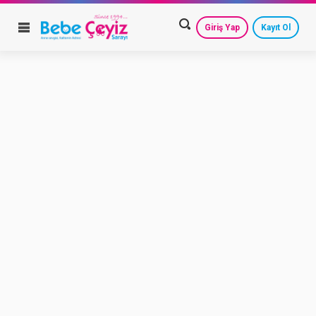
Giriş Yap
Kayıt Ol
HESAP AYARLARIM
GEÇMİŞ SİPARİŞLERİM
GÜVENLİ ÇIKIŞ