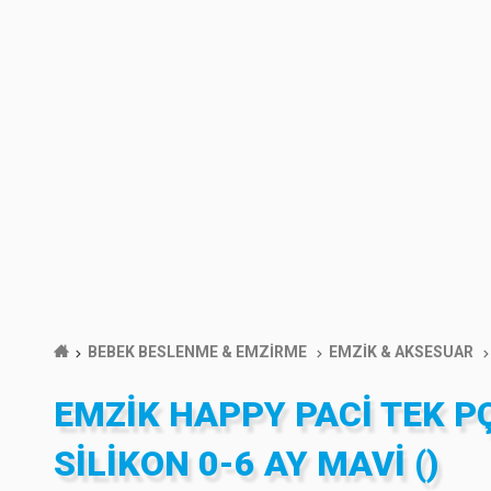
BEBEK BESLENME & EMZİRME
EMZİK & AKSESUAR
EMZIK HAPPY PACI TEK P
SILIKON 0-6 AY MAVI ()