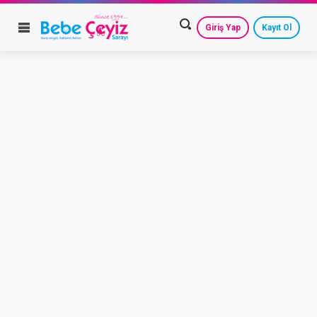
Giriş Yap
Kayıt Ol
HESAP AYARLARIM
GEÇMİŞ SİPARİŞLERİM
GÜVENLİ ÇIKIŞ