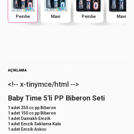
Pembe
Mavi
Pembe
Mavi
AÇIKLAMA
<!-- x-tinymce/html -->
Baby Time 5'li PP Biberon Seti
1 adet 250 cc pp Biberon
1 adet 150 cc pp Biberon
1 adet Damaklı Emzik
1 adet Emzik Saklama Kabı
1 adet Emzik Askısı