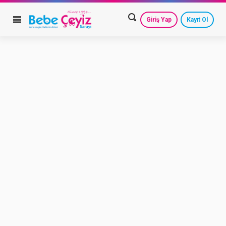
Giriş Yap
Kayıt Ol
HESAP AYARLARIM
GEÇMİŞ SİPARİŞLERİM
GÜVENLİ ÇIKIŞ