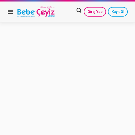
Giriş Yap
Kayıt Ol
HESAP AYARLARIM
GEÇMİŞ SİPARİŞLERİM
GÜVENLİ ÇIKIŞ