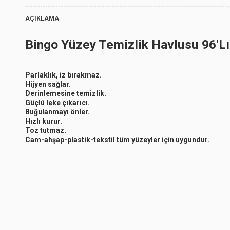
AÇIKLAMA
Bingo Yüzey Temizlik Havlusu 96'L
Beyaz
Sabun
Parlaklık, iz bırakmaz.
Hijyen sağlar.
Derinlemesine temizlik.
Güçlü leke çıkarıcı.
Beyaz
Buğulanmayı önler.
Hızlı kurur.
Sabun
Toz tutmaz.
Cam-ahşap-plastik-tekstil tüm yüzeyler için uygundur.