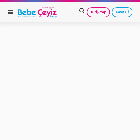
Giriş Yap
Kayıt Ol
HESAP AYARLARIM
GEÇMİŞ SİPARİŞLERİM
GÜVENLİ ÇIKIŞ