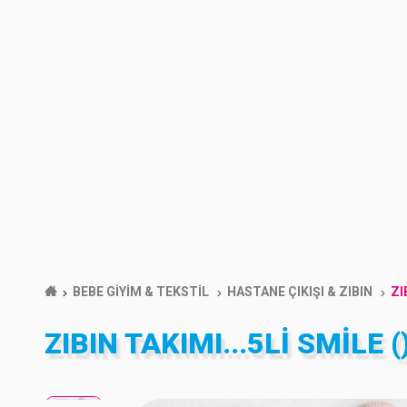
BEBE GİYİM & TEKSTİL
HASTANE ÇIKIŞI & ZIBIN
ZI
ZIBIN TAKIMI...5LI SMILE (