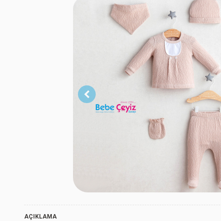
Açık
Kahverengi
Açık
Yeşil
Açık
Yeşil
AÇIKLAMA