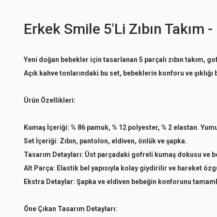
Erkek Smile 5'Li Zıbın Takım 
Yeni doğan bebekler için tasarlanan 5 parçalı zıbın takım, gof
Açık kahve tonlarındaki bu set, bebeklerin konforu ve şıklığı
Ürün Özellikleri:
Kumaş İçeriği:
% 86 pamuk, % 12 polyester, % 2 elastan. Yumu
Set İçeriği:
Zıbın, pantolon, eldiven, önlük ve şapka.
Tasarım Detayları:
Üst parçadaki gofreli kumaş dokusu ve be
Alt Parça:
Elastik bel yapısıyla kolay giydirilir ve hareket özg
Ekstra Detaylar:
Şapka ve eldiven bebeğin konforunu tamamlar
Öne Çıkan Tasarım Detayları: