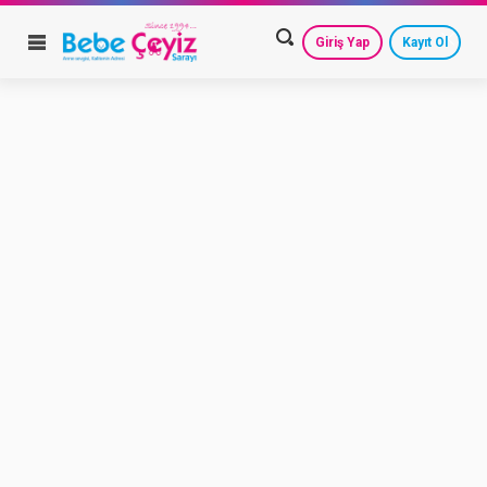
Giriş Yap
Kayıt Ol
HESAP AYARLARIM
GEÇMİŞ SİPARİŞLERİM
GÜVENLİ ÇIKIŞ