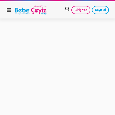
Giriş Yap
Kayıt Ol
HESAP AYARLARIM
GEÇMİŞ SİPARİŞLERİM
GÜVENLİ ÇIKIŞ