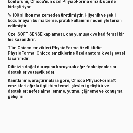
konforunu
, Chicco'nun özel
PhysioForma
emzik ucu ile
birleştiriyor.
% 100 silikon
malzemeden üretilmiştir.
Hijyenik ve şekli
bozulmayan
bu malzeme, pratik kullanımı nedeniyle tercih
edilmiştir.
Özel SOFT SENSE kaplaması
, ona yumuşak ve kadifemsi bir
his kazandırır.
Tüm Chicco emzikleri
PhysioForma
özelliklidir:
PhysioForma
, Chicco emziklerine özel anatomik ve işlevsel
tasarımdır.
Dilinizin doğal duruşunu koruyarak ağız fonksiyonlarını
destekler ve teşvik eder
.
Kanıtlanmış araştırmalara göre,
Chicco PhysioForma®
emzikleri ağızla ilgili tüm temel işlevleri geliştirir ve
destekler
:
nefes alma, emme, yutma, çiğneme ve konuşma
gelişimi
.