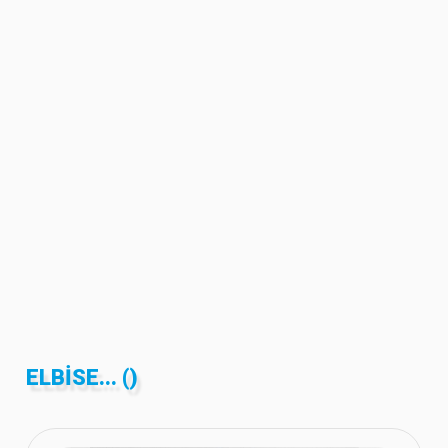
ELBISE... ()