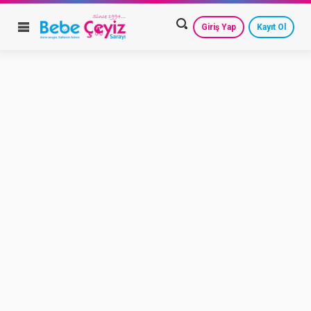
Giriş Yap
Kayıt Ol
HESAP AYARLARIM
GEÇMİŞ SİPARİŞLERİM
GÜVENLİ ÇIKIŞ