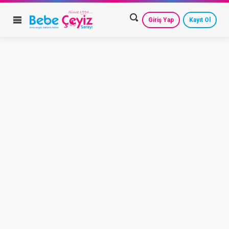
Giriş Yap
Kayıt Ol
HESAP AYARLARIM
GEÇMİŞ SİPARİŞLERİM
GÜVENLİ ÇIKIŞ