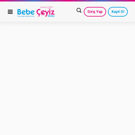
Giriş Yap
Kayıt Ol
HESAP AYARLARIM
GEÇMİŞ SİPARİŞLERİM
GÜVENLİ ÇIKIŞ