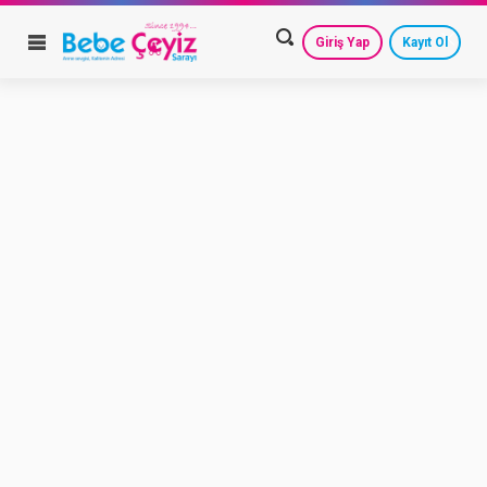
Giriş Yap
Kayıt Ol
HESAP AYARLARIM
GEÇMİŞ SİPARİŞLERİM
GÜVENLİ ÇIKIŞ