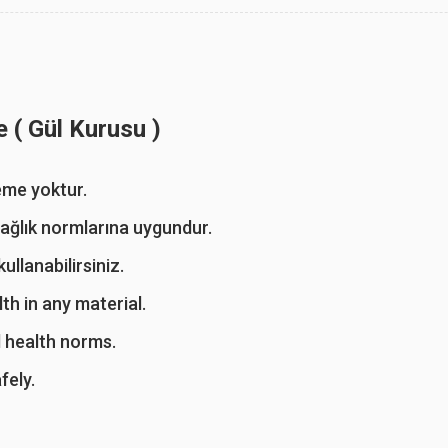
 ( Gül Kurusu )
zeme yoktur.
sağlık normlarına uygundur.
ullanabilirsiniz.
h in any material.
d health norms.
fely.