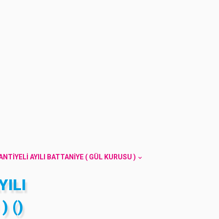
NTIYELI AYILI BATTANIYE ( GÜL KURUSU )
YILI
 ()