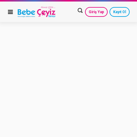
Giriş Yap
Kayıt Ol
HESAP AYARLARIM
GEÇMİŞ SİPARİŞLERİM
GÜVENLİ ÇIKIŞ