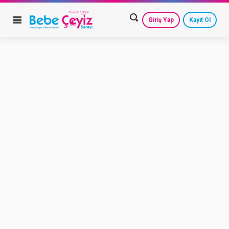
Giriş Yap
Kayıt Ol
HESAP AYARLARIM
GEÇMİŞ SİPARİŞLERİM
GÜVENLİ ÇIKIŞ