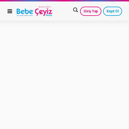
Giriş Yap
Kayıt Ol
HESAP AYARLARIM
GEÇMİŞ SİPARİŞLERİM
GÜVENLİ ÇIKIŞ