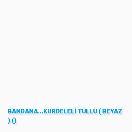
BANDANA...KURDELELI TÜLLÜ ( BEYAZ
) ()