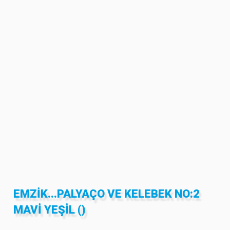
EMZIK...PALYAÇO VE KELEBEK NO:2
MAVI YEŞIL ()