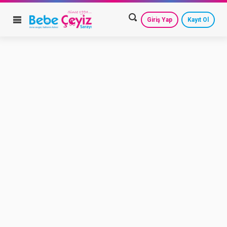
Giriş Yap
Kayıt Ol
HESAP AYARLARIM
GEÇMİŞ SİPARİŞLERİM
GÜVENLİ ÇIKIŞ