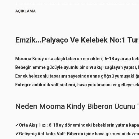
Turuncu
AÇIKLAMA
Yeşil
Emzik...Palyaço Ve Kelebek No:1 Tur
Turuncu
Yeşil
Mooma Kindy orta akışlı biberon emzikleri, 6-18 ay arası bebe
Bebeğin emme gücüyle uyumlu bir sıvı akışı sağlayan yapısı,
Esnek helezonlu tasarımı sayesinde anne göğsü yumuşaklığını
Entegre antikolik valf sistemi, hava yutulmasını engelleyerek
Neden Mooma Kindy Biberon Ucunu Te
✔
Orta Akış Hızı:
6-18 ay dönemindeki bebeklerin yutma kapasit
✔
Gelişmiş Antikolik Valf:
Biberon içine hava girmesini düzen