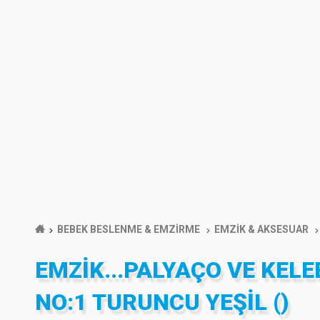
BEBEK BESLENME & EMZİRME
EMZİK & AKSESUAR
EMZIK...PALYAÇO VE KELE
NO:1 TURUNCU YEŞIL ()