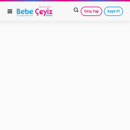
Giriş Yap
Kayıt Ol
HESAP AYARLARIM
GEÇMİŞ SİPARİŞLERİM
GÜVENLİ ÇIKIŞ