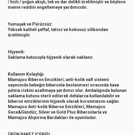
/ hızlı / yoğun akışlı, tek ve dar delikli üretilmiştir ve böylece
meme reddini engellemeye yardımcıdır.
Yumuşak ve Pürüzsüz:
Yüksek kaliteli şeffaf, tatsız ve kokusuz silikondan
üretilmiştir.
Hijyenik:
Saklama kutusuyla hijyenik olarak saklanır.
Kullanım Kolaylığı:
Mamajoo Biberon Emzikleri; anti-kolik valf sistemi
sayesinde bebeğin biberonla beslenmesi sırasında hava
yutma riskini azaltmaya yardımcı olur. Ambalajında bulunan
saklama kutusu steril edilerek defalarca kullanılabilir ve
biberon emziklerinin hijyenik olarak korunmasını sağlar.
Mamajoo Anti-kolik Biberon Emzikleri, Mamajoo
Gece&Gündüz, Silver ve Gold Plus Biberonlarla ve
Mamajoo Alıştırma Bardakları ile uyumludur.
ÜRÜN
PAKET İÇERİĞİ