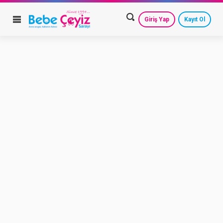
Giriş Yap
Kayıt Ol
HESAP AYARLARIM
GEÇMİŞ SİPARİŞLERİM
GÜVENLİ ÇIKIŞ