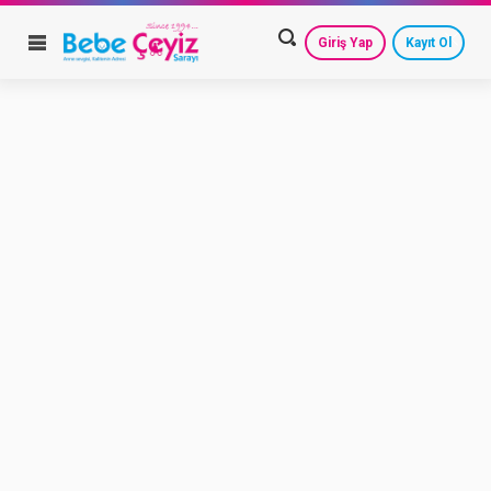
Giriş Yap
Kayıt Ol
HESAP AYARLARIM
GEÇMİŞ SİPARİŞLERİM
GÜVENLİ ÇIKIŞ