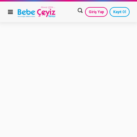
Giriş Yap
Kayıt Ol
HESAP AYARLARIM
GEÇMİŞ SİPARİŞLERİM
GÜVENLİ ÇIKIŞ