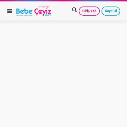
Giriş Yap
Kayıt Ol
HESAP AYARLARIM
GEÇMİŞ SİPARİŞLERİM
GÜVENLİ ÇIKIŞ