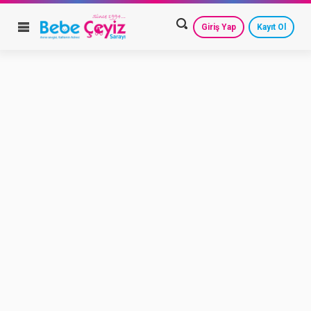
Giriş Yap
Kayıt Ol
HESAP AYARLARIM
GEÇMİŞ SİPARİŞLERİM
GÜVENLİ ÇIKIŞ