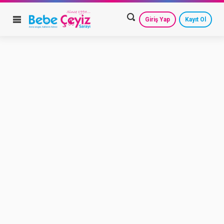
Giriş Yap
Kayıt Ol
HESAP AYARLARIM
GEÇMİŞ SİPARİŞLERİM
GÜVENLİ ÇIKIŞ